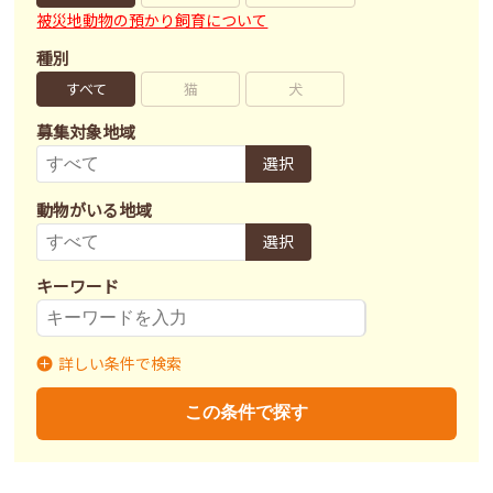
被災地動物の預かり飼育について
種別
すべて
猫
犬
募集対象地域
選択
動物がいる地域
選択
キーワード
詳しい条件で検索
募集状況
里親募集
募集終了
里親決定
この条件で探す
不妊去勢手術
済
未
不明
ワクチン