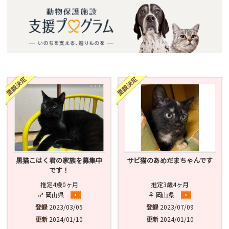
黒猫こはく君の家族を募集中
サビ猫のあめだまちゃんです
です！
推定4歳0ヶ月
推定3歳4ヶ月
♂ 岡山県
♀ 岡山県
登録
2023/03/05
登録
2023/07/09
更新
2024/01/10
更新
2024/01/10