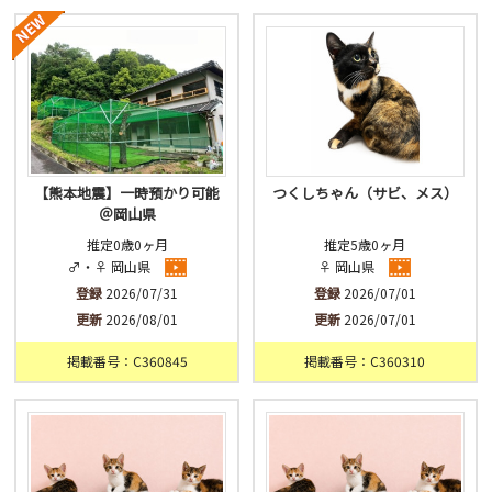
済
未
不明
【熊本地震】一時預かり可能
つくしちゃん（サビ、メス）
＠岡山県
推定0歳0ヶ月
推定5歳0ヶ月
♂・♀ 岡山県
♀ 岡山県
登録
2026/07/31
登録
2026/07/01
更新
2026/08/01
更新
2026/07/01
掲載番号：C360845
掲載番号：C360310