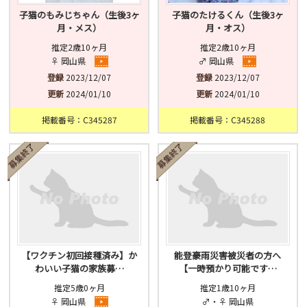
子猫のもみじちゃん（生後3ヶ
子猫のたけるくん（生後3ヶ
月・メス）
月・オス）
推定2歳10ヶ月
推定2歳10ヶ月
♀ 岡山県
♂ 岡山県
登録
2023/12/07
登録
2023/12/07
更新
2024/01/10
更新
2024/01/10
掲載番号：C345287
掲載番号：C345288
【ワクチン初回接種済み】か
能登豪雨災害被災者の方へ
わいい子猫の家族募…
【一時預かり可能です…
推定5歳0ヶ月
推定1歳10ヶ月
♀ 岡山県
♂・♀ 岡山県