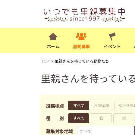
ホーム
里親募集
イベント
TOP
里親さんを待っている動物たち
里親さんを待ってい
投稿種別
すべて
里親募集
預かり飼
種別
すべて
猫
犬
募集対象地域