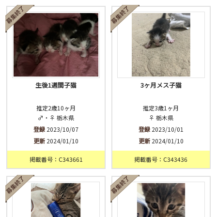
済
未
不明
生後1週間子猫
3ヶ月メス子猫
推定2歳10ヶ月
推定3歳1ヶ月
♂・♀ 栃木県
♀ 栃木県
登録
2023/10/07
登録
2023/10/01
更新
2024/01/10
更新
2024/01/10
掲載番号：C343661
掲載番号：C343436