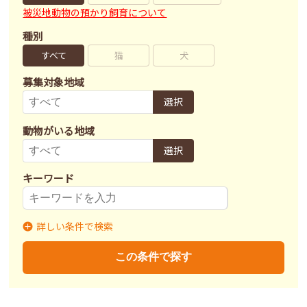
被災地動物の預かり飼育について
種別
すべて
猫
犬
募集対象地域
選択
動物がいる地域
選択
キーワード
詳しい条件で検索
募集状況
里親募集
募集終了
里親決定
この条件で探す
不妊去勢手術
済
未
不明
ワクチン