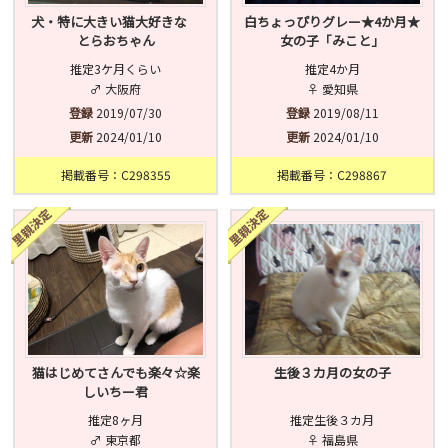
犬・特に大きい猫大好きな
白ちょっぴりグレー★4か月★
とらおちゃん
女の子「みこと」
推定3ケ月くらい
推定4か月
♂ 大阪府
♀ 愛知県
登録
2019/07/30
登録
2019/08/11
更新
2024/01/10
更新
2024/01/10
掲載番号：C298355
掲載番号：C298867
猫はじめてさんでも楽々☆楽
生後３カ月の女の子
しいちー君
推定8ヶ月
推定生後３カ月
♂ 東京都
♀ 福島県