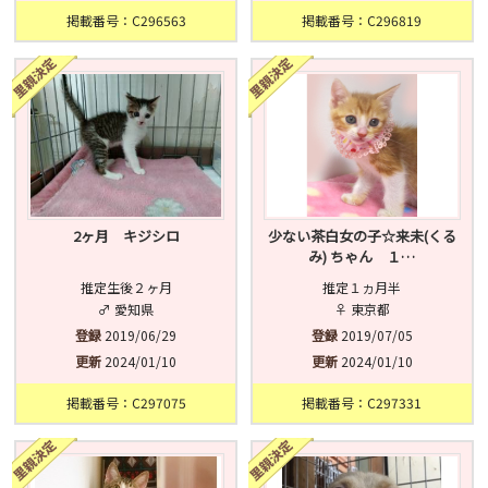
掲載番号：C296563
掲載番号：C296819
2ヶ月 キジシロ
少ない茶白女の子☆来未(くる
み) ちゃん １…
推定生後２ヶ月
推定１ヵ月半
♂ 愛知県
♀ 東京都
登録
2019/06/29
登録
2019/07/05
更新
2024/01/10
更新
2024/01/10
掲載番号：C297075
掲載番号：C297331