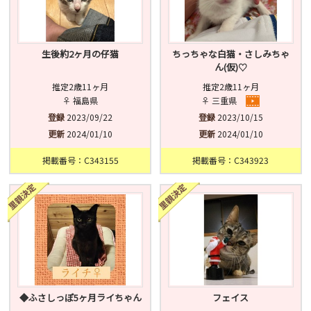
生後約2ヶ月の仔猫
ちっちゃな白猫・さしみちゃ
ん(仮)♡
推定2歳11ヶ月
推定2歳11ヶ月
♀ 福島県
♀ 三重県
登録
2023/09/22
登録
2023/10/15
更新
2024/01/10
更新
2024/01/10
掲載番号：C343155
掲載番号：C343923
◆ふさしっぽ5ヶ月ライちゃん
フェイス