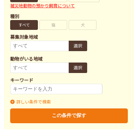
被災地動物の預かり飼育について
種別
すべて
猫
犬
募集対象地域
選択
動物がいる地域
選択
キーワード
詳しい条件で検索
募集状況
里親募集
募集終了
里親決定
この条件で探す
不妊去勢手術
済
未
不明
ワクチン