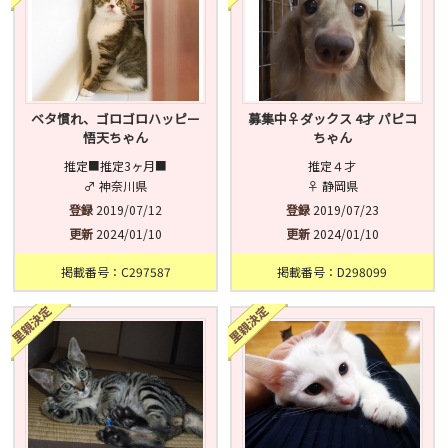
ベタ慣れ、ゴロゴロハッピー
募集中♀ダックス 4才 パピコ
悟天ちゃん
ちゃん
推定■推定3ヶ月■
推定４才
♂ 神奈川県
♀ 静岡県
登録
2019/07/12
登録
2019/07/23
更新
2024/01/10
更新
2024/01/10
掲載番号：C297587
掲載番号：D298099