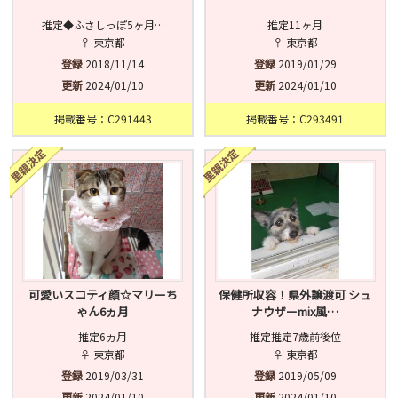
推定◆ふさしっぽ5ヶ月…
推定11ヶ月
♀ 東京都
♀ 東京都
登録
2018/11/14
登録
2019/01/29
更新
2024/01/10
更新
2024/01/10
掲載番号：C291443
掲載番号：C293491
可愛いスコティ顔☆マリーち
保健所収容！県外譲渡可 シュ
ゃん6ヵ月
ナウザーmix風…
推定6ヵ月
推定推定7歳前後位
♀ 東京都
♀ 東京都
登録
2019/03/31
登録
2019/05/09
更新
2024/01/10
更新
2024/01/10