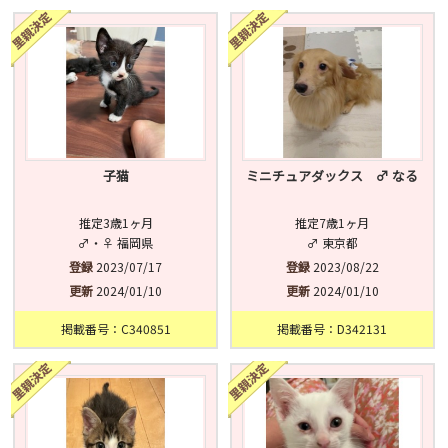
済
未
不明
子猫
ミニチュアダックス ♂ なる
推定3歳1ヶ月
推定7歳1ヶ月
♂・♀ 福岡県
♂ 東京都
登録
2023/07/17
登録
2023/08/22
更新
2024/01/10
更新
2024/01/10
掲載番号：C340851
掲載番号：D342131