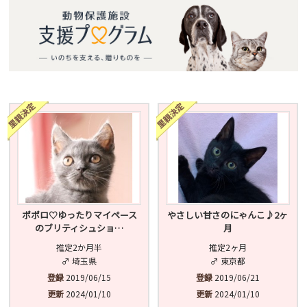
ポポロ♡ゆったりマイペース
やさしい甘さのにゃんこ♪2ヶ
のブリティシュショ…
月
推定2か月半
推定2ヶ月
♂ 埼玉県
♂ 東京都
登録
2019/06/15
登録
2019/06/21
更新
2024/01/10
更新
2024/01/10