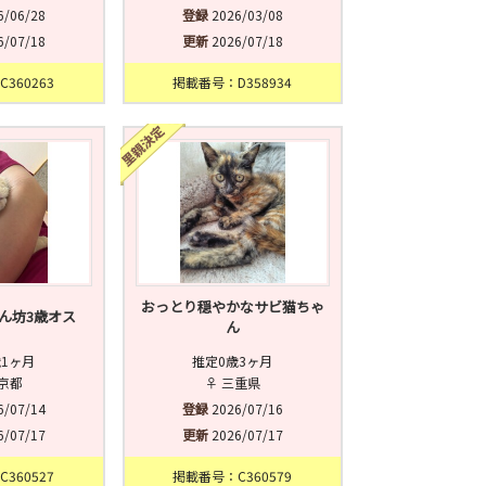
6/06/28
登録
2026/03/08
6/07/18
更新
2026/07/18
360263
掲載番号：D358934
おっとり穏やかなサビ猫ちゃ
ん坊3歳オス
ん
歳1ヶ月
推定0歳3ヶ月
東京都
♀ 三重県
6/07/14
登録
2026/07/16
6/07/17
更新
2026/07/17
360527
掲載番号：C360579