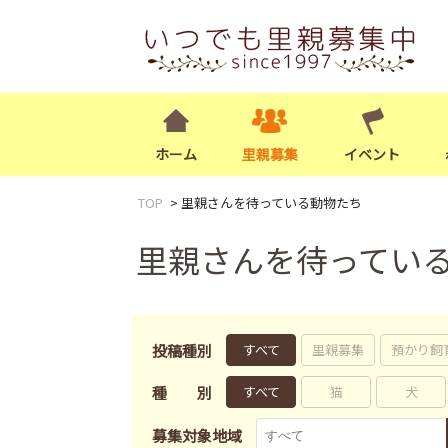
ホーム
里親募集
イベント
TOP
里親さんを待っている動物たち
里親さんを待ってい
投稿種別
すべて
里親募集
預かり飼
種別
すべて
猫
犬
募集対象地域