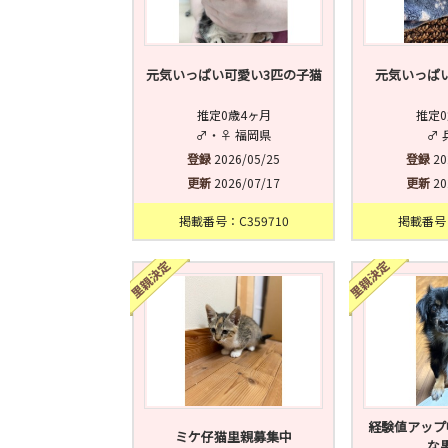
元気いっぱい可愛い3匹の子猫
元気いっぱ
推定0歳4ヶ月
推定0
♂・♀ 福岡県
♂ 
登録
2026/05/25
登録
20
更新
2026/07/17
更新
20
掲載番号：C359710
掲載番号：
経験値アップ
ミケ仔猫里親募集中
な