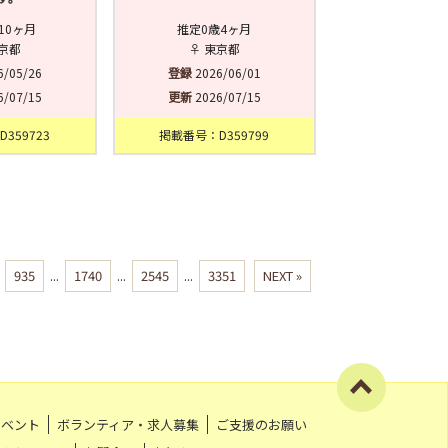
10ヶ月
推定0歳4ヶ月
東京都
♀ 東京都
6/05/26
登録
2026/06/01
6/07/15
更新
2026/07/15
359723
掲載番号：D359799
935
...
1740
...
2545
...
3351
NEXT »
イベント
ボランティア・求人募集
ご支援のお願い