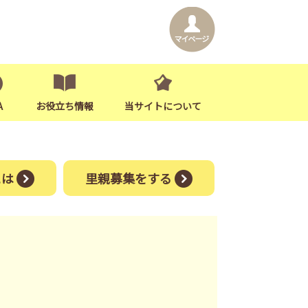
A
お役立ち情報
当サイトについて
には
里親募集をする