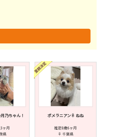
未
不明
の月乃ちゃん！
ポメラニアン♀ ねね
歳3ヶ月
推定8歳6ヶ月
奈良県
♀ 千葉県