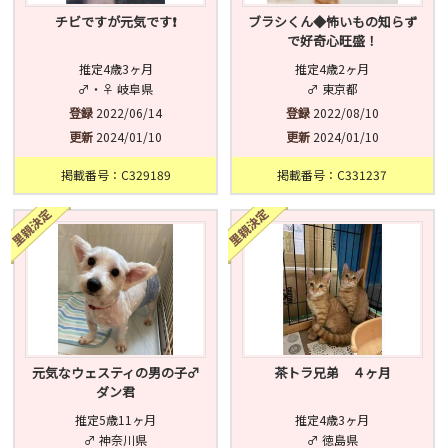
チビですが元気です❗
ブラシくん◆怖いもの知らず
で好奇心旺盛！
推定4歳3ヶ月
推定4歳2ヶ月
♂・♀ 岐阜県
♂ 東京都
登録
2022/06/14
登録
2022/08/10
更新
2024/01/10
更新
2024/01/10
掲載番号：C329189
掲載番号：C331237
元気なウェスティの男の子♂
茶トラ兄弟 ４ヶ月
ダン君
推定5歳11ヶ月
推定4歳3ヶ月
♂ 神奈川県
♂ 徳島県