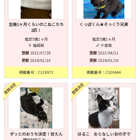
生後1ヶ月くらいのこねこたち
くっぽくん★そっくり兄弟
2匹！
推定5歳1ヶ月
推定5歳1ヶ月
♀ 福岡県
♂ 千葉県
登録
2021/07/28
登録
2021/08/11
更新
2024/01/10
更新
2024/01/10
掲載番号：C319972
掲載番号：C320484
ずっとのおうち決定！甘えん
はるこ おとなしい女の子で
坊(*^^*)こと…
す