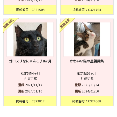
掲載番号：C321508
掲載番号：C321764
ゴロスリなにゃんこ♪8ヶ月
かわいい猫の里親募集
推定5歳4ヶ月
推定5歳0ヶ月
♂ 東京都
♀ 愛知県
登録
2021/11/17
登録
2021/11/24
更新
2024/01/10
更新
2024/01/10
掲載番号：C323812
掲載番号：C324068