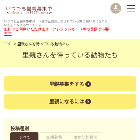
いつでも里親募集中は、犬猫の里親探しをされている方と
飼い主になりた
い方をつなげるサイトです。
無料でご利用いただけます。クレジットカード等の登録は不要
です
TOP
里親さんを待っている動物たち
里親さんを待っている動物たち
里親募集をする
里親になるには
投稿種別
すべて
里親募集
預かり飼育可