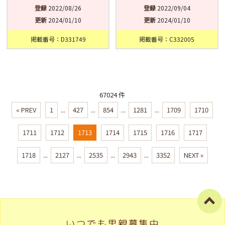
登録
2022/08/26
登録
2022/09/04
更新
2024/01/10
更新
2024/01/10
掲載番号：D331749
掲載番号：C332005
67024 件
« PREV
1
...
427
...
854
...
1281
...
1709
1710
1711
1712
1713
1714
1715
1716
1717
1718
...
2127
...
2535
...
2943
...
3352
NEXT »