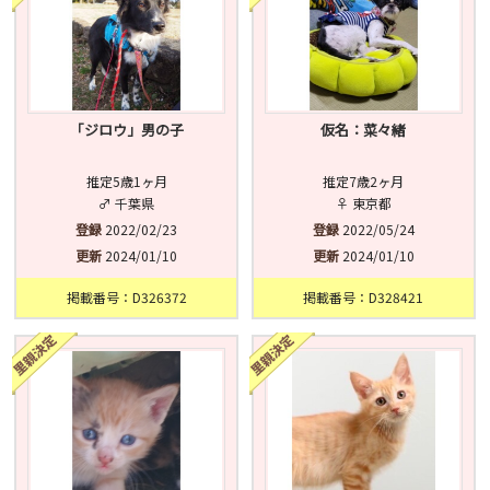
「ジロウ」男の子
仮名：菜々緒
推定5歳1ヶ月
推定7歳2ヶ月
♂ 千葉県
♀ 東京都
登録
2022/02/23
登録
2022/05/24
更新
2024/01/10
更新
2024/01/10
掲載番号：D326372
掲載番号：D328421