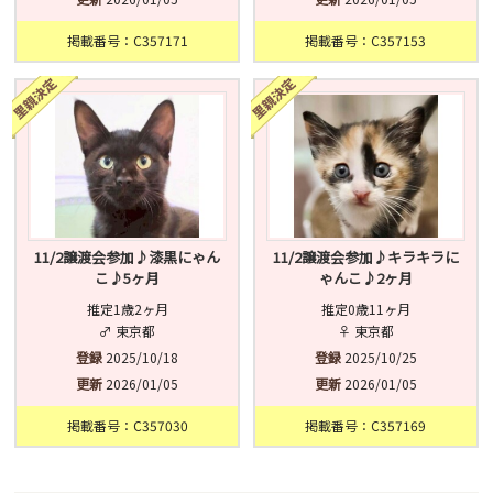
掲載番号：C357171
掲載番号：C357153
11/2譲渡会参加♪漆黒にゃん
11/2譲渡会参加♪キラキラに
こ♪5ヶ月
ゃんこ♪2ヶ月
推定1歳2ヶ月
推定0歳11ヶ月
♂ 東京都
♀ 東京都
登録
2025/10/18
登録
2025/10/25
更新
2026/01/05
更新
2026/01/05
掲載番号：C357030
掲載番号：C357169