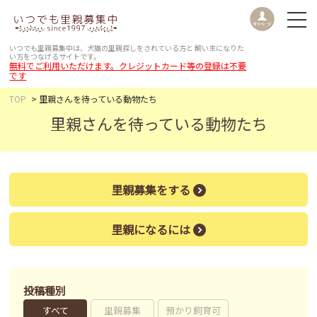
いつでも里親募集中は、犬猫の里親探しをされている方と
飼い主になりた
い方をつなげるサイトです。
無料でご利用いただけます。クレジットカード等の登録は不要
です
TOP
里親さんを待っている動物たち
里親さんを待っている動物たち
里親募集をする
里親になるには
投稿種別
すべて
里親募集
預かり飼育可