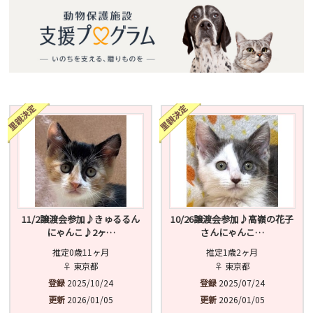
11/2譲渡会参加♪きゅるるん
10/26譲渡会参加♪高嶺の花子
にゃんこ♪2ヶ…
さんにゃんこ…
推定0歳11ヶ月
推定1歳2ヶ月
♀ 東京都
♀ 東京都
登録
2025/10/24
登録
2025/07/24
更新
2026/01/05
更新
2026/01/05