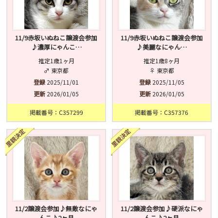
11/9赤坂いぬねこ譲渡会参加
11/9赤坂いぬねこ譲渡会参加
♪濃厚にゃんこ…
♪美麗なにゃん…
推定1歳1ヶ月
推定1歳8ヶ月
♂ 東京都
♀ 東京都
登録
2025/11/01
登録
2025/11/05
更新
2026/01/05
更新
2026/01/05
掲載番号：C357299
掲載番号：C357376
11/2譲渡会参加♪無敵なにゃ
11/2譲渡会参加♪硬派なにゃ
んこ♪2ヶ月
んこ♪2ヶ月