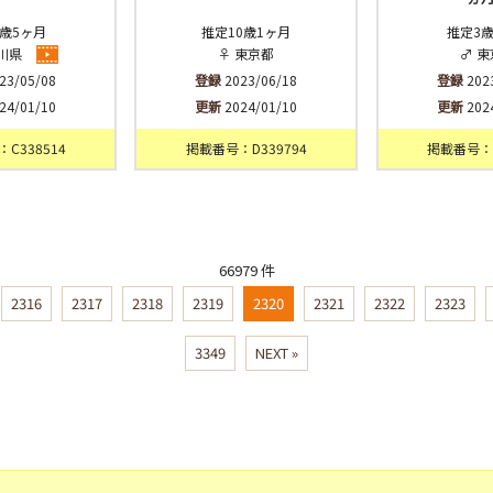
歳5ヶ月
推定10歳1ヶ月
推定3
奈川県
♀ 東京都
♂ 
23/05/08
登録
2023/06/18
登録
202
24/01/10
更新
2024/01/10
更新
202
C338514
掲載番号：D339794
掲載番号：C
66979 件
2316
2317
2318
2319
2320
2321
2322
2323
3349
NEXT »