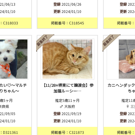
21/06/13
登録
2021/06/26
登録
202
24/01/10
更新
2024/01/10
更新
202
C318033
掲載番号：C318545
掲載番号：C
たい♡～マルチ
【11/28⭐堺東にて譲渡会】参
カニヘンダック
りちゃん～
加猫ルーシー…
ち
歳5ヶ月
推定5歳11ヶ月
推定11
奈良県
♂ 大阪府
♀ 
21/09/05
登録
2021/09/19
登録
202
24/01/10
更新
2024/01/10
更新
202
D321361
掲載番号：C321873
掲載番号：D