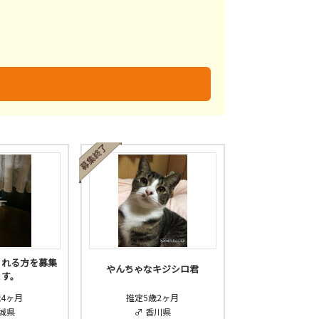
未
不明
くれる方を募集
やんちゃなキジシロ君
ます。
歳4ヶ月
推定5歳2ヶ月
茨城県
♂ 香川県