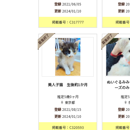
登録
2021/06/05
登録
20
更新
2024/01/10
更新
20
掲載番号：C317777
掲載番号：
ぬいぐるみみ
美人子猫 生後約1か月
ーズのみ
推定5歳0ヶ月
推定5
♀ 東京都
♀ 
登録
2021/08/15
登録
20
更新
2024/01/10
更新
20
掲載番号：C320593
掲載番号：