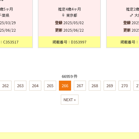
歳5ヶ月
推定4歳4ヶ月
推定2
千葉県
♀ 東京都
♂ 
25/03/29
登録
2025/05/02
登録
202
25/06/22
更新
2025/06/22
更新
202
C353517
掲載番号：D353997
掲載番号：D
66959 件
262
263
264
265
266
267
268
269
270
2
NEXT »