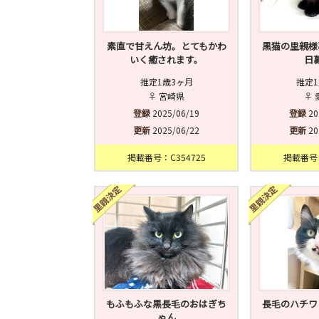
素直で甘えん坊。とてもかわ
黒猫の里親様
いく癒されます。
日
推定1歳3ヶ月
推定1
♀ 宮崎県
♀ 
登録
2025/06/19
登録
20
更新
2025/06/22
更新
20
掲載番号：C354725
掲載番号：
もふもふな黒長毛のおはぎち
長毛のハチワ
ゃん