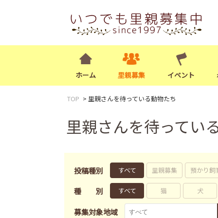
ホーム
里親募集
イベント
TOP
里親さんを待っている動物たち
里親さんを待ってい
投稿種別
すべて
里親募集
預かり飼
種別
すべて
猫
犬
募集対象地域