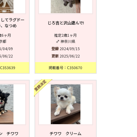
りしてラグドー
じろ吉と沢山遊んで!
子、なつめ
歳6ヶ月
推定2歳1ヶ月
東京都
♂ 神奈川県
5/04/09
登録
2024/09/15
5/06/22
更新
2025/06/22
353639
掲載番号：C350670
ン チワワ
チワワ クリーム