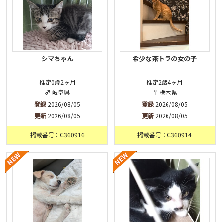
シマちゃん
希少な茶トラの女の子
推定0歳2ヶ月
推定2歳4ヶ月
♂ 岐阜県
♀ 栃木県
登録
2026/08/05
登録
2026/08/05
更新
2026/08/05
更新
2026/08/05
掲載番号：C360916
掲載番号：C360914