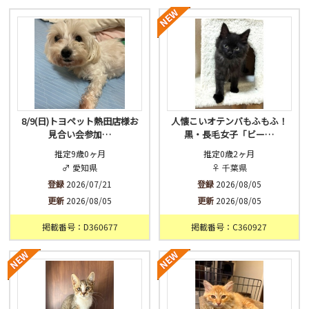
済
未
不明
8/9(日)トヨペット熱田店様お
人懐こいオテンバもふもふ！
見合い会参加…
黒・長毛女子「ビー…
推定9歳0ヶ月
推定0歳2ヶ月
♂ 愛知県
♀ 千葉県
登録
2026/07/21
登録
2026/08/05
更新
2026/08/05
更新
2026/08/05
掲載番号：D360677
掲載番号：C360927