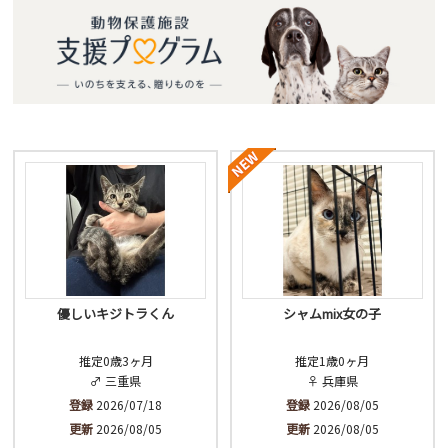
優しいキジトラくん
シャムmix女の子
推定0歳3ヶ月
推定1歳0ヶ月
♂ 三重県
♀ 兵庫県
登録
2026/07/18
登録
2026/08/05
更新
2026/08/05
更新
2026/08/05