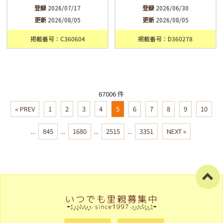
登録
2026/07/17
登録
2026/06/30
更新
2026/08/05
更新
2026/08/05
掲載番号：C360604
掲載番号：D360278
67006 件
« PREV
1
2
3
4
5
6
7
8
9
10
...
845
...
1680
...
2515
...
3351
NEXT »