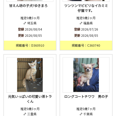
甘えん坊の子犬?ゆきまろ
ツンツンでビビリなイカミミ
仔猫です。
推定0歳3ヶ月
推定0歳2ヶ月
♂ 埼玉県
♂ 福島県
登録
2026/08/04
登録
2026/07/26
更新
2026/08/05
更新
2026/08/05
掲載番号：D360910
掲載番号：C360740
元気いっぱいの可愛い茶トラ
ロングコートチワワ 男の子
くん
推定0歳3ヶ月
推定0歳7ヶ月
♂ 三重県
♂ 千葉県