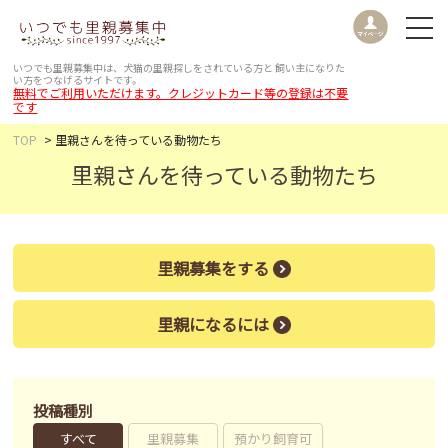
いつでも里親募集中は、犬猫の里親探しをされている方と
飼い主になりた
い方をつなげるサイトです。
無料でご利用いただけます。クレジットカード等の登録は不要
です
TOP
里親さんを待っている動物たち
里親さんを待っている動物たち
里親募集をする
里親になるには
投稿種別
すべて
里親募集
預かり飼育可