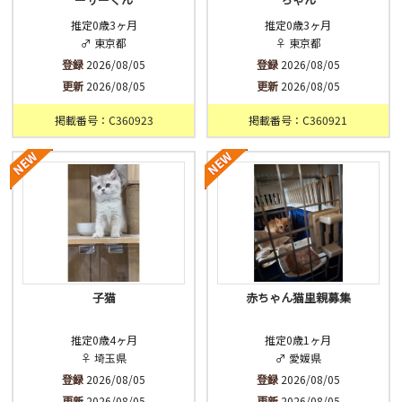
推定0歳3ヶ月
推定0歳3ヶ月
♂ 東京都
♀ 東京都
登録
2026/08/05
登録
2026/08/05
更新
2026/08/05
更新
2026/08/05
掲載番号：C360923
掲載番号：C360921
子猫
赤ちゃん猫里親募集
推定0歳4ヶ月
推定0歳1ヶ月
♀ 埼玉県
♂ 愛媛県
登録
2026/08/05
登録
2026/08/05
更新
2026/08/05
更新
2026/08/05