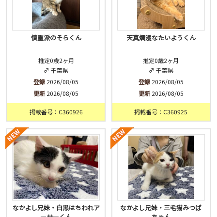
慎重派のそらくん
天真爛漫なたいようくん
推定0歳2ヶ月
推定0歳2ヶ月
♂ 千葉県
♂ 千葉県
登録
2026/08/05
登録
2026/08/05
更新
2026/08/05
更新
2026/08/05
掲載番号：C360926
掲載番号：C360925
なかよし兄妹・白黒はちわれア
なかよし兄妹・三毛猫みつば
ーサーくん
ちゃん