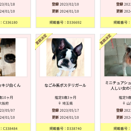
23/01/18
登録
2023/02/10
登録
202
24/01/10
更新
2024/01/10
更新
202
C336180
掲載番号：D336692
掲載番号：D
ミニチュアシ
☆キジ白くん
なごみ系ボステリガール
人しい女の
歳10ヶ月
推定8歳3ヶ月
推定9
大阪府
♀ 埼玉県
♀ 
23/05/07
登録
2023/05/17
登録
202
24/01/10
更新
2024/01/10
更新
202
C338484
掲載番号：D338740
掲載番号：D