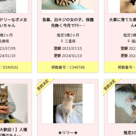
ドリーなポメ女
急募、白キジの女の子、保護
大事に育てた
いちゃん
先無く今月でﾘﾘｰ…
ん❤
歳2ヶ月
推定3歳2ヶ月
推定3
兵庫県
♀ 三重県
♀ 
23/07/09
登録
2023/07/15
登録
202
24/01/10
更新
2024/01/10
更新
202
D340532
掲載番号：C340788
掲載番号：C
大歓迎！】人懐
★リリー★
推定3
ジ猫のもん…