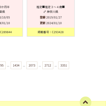
3か月半
推定■推定３〜４歳■
千葉県
♂ 神奈川県
8/10/05
登録
2019/01/27
4/01/10
更新
2024/01/10
289844
掲載番号：C293428
795
...
1434
...
2073
...
2712
...
3351