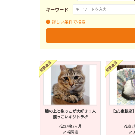
キーワード
詳しい条件で検索
里親募集
募集終了
里
募集状況
膝の上と抱っこが大好き！人
【2/5東銀座
懐っこいキジトラ♂
推定4歳2ヶ月
推定3
♂ 福岡県
♂ 