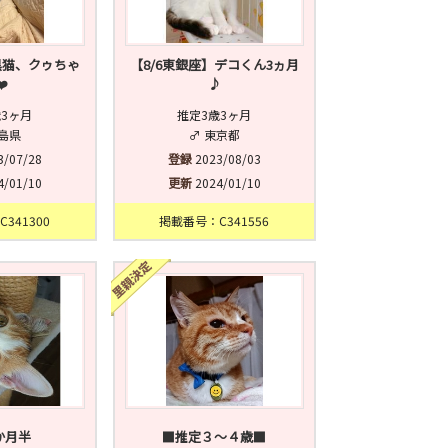
黒猫、クゥちゃ
【8/6東銀座】デコくん3ヵ月
️
♪
歳3ヶ月
推定3歳3ヶ月
福島県
♂ 東京都
3/07/28
登録
2023/08/03
4/01/10
更新
2024/01/10
341300
掲載番号：C341556
か月半
■推定３〜４歳■