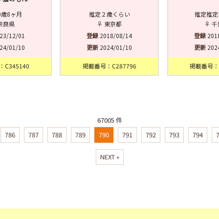
0歳8ヶ月
推定２歳くらい
推定推定
奈良県
♀ 東京都
♀ 
23/12/01
登録
2018/08/14
登録
201
24/01/10
更新
2024/01/10
更新
202
C345140
掲載番号：C287796
掲載番号：C
67005 件
786
787
788
789
790
791
792
793
794
NEXT »