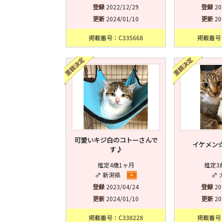
登録
2022/12/29
登録
20
更新
2024/01/10
更新
20
掲載番号：C335668
掲載番号：
可愛いキジ白のコトーさんで
イケメン
す♪
推定4歳1ヶ月
推定3
♂ 新潟県
♂ 
登録
2023/04/24
登録
20
更新
2024/01/10
更新
20
掲載番号：C338228
掲載番号：