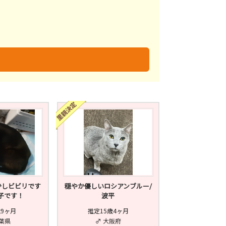
未
不明
少しビビリです
穏やか優しいロシアンブルー/
子です！
波平
歳9ヶ月
推定15歳4ヶ月
千葉県
♂ 大阪府