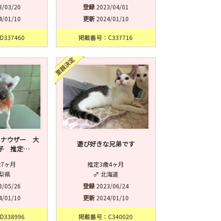
3/03/20
登録
2023/04/01
4/01/10
更新
2024/01/10
337460
掲載番号：C337716
ュナウザー 大
遊び好きな兄弟です
子 推定…
歳7ヶ月
推定3歳4ヶ月
山梨県
♂ 北海道
3/05/26
登録
2023/06/24
4/01/10
更新
2024/01/10
338996
掲載番号：C340020