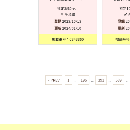
推定3歳0ヶ月
推定1
♀ 千葉県
♂ 
登録
2023/10/13
登録
20
更新
2024/01/10
更新
20
掲載番号：C343860
掲載番号：
« PREV
1
...
196
...
393
...
589
...