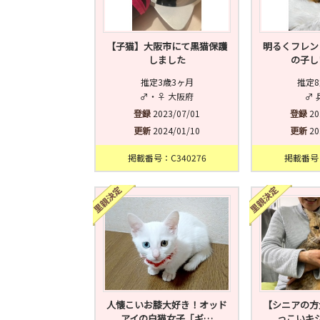
【子猫】大阪市にて黒猫保護
明るくフレン
しました
の子し
推定3歳3ヶ月
推定8
♂・♀ 大阪府
♂ 
登録
2023/07/01
登録
20
更新
2024/01/10
更新
20
掲載番号：C340276
掲載番号：
人懐こいお膝大好き！オッド
【シニアの方
アイの白猫女子「ギ…
っこいキ