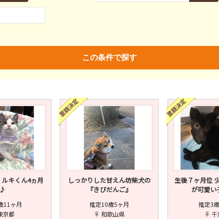
親決定
済
未
不明
済
不妊去勢手術
ワクチン
この条件で探す
】ルキくん4ヵ月
しっかりした甘えん坊柴犬の
生後７ヶ月位 
♪
『きびだんご』
が可愛い
歳11ヶ月
推定10歳5ヶ月
推定3
東京都
♀ 和歌山県
♀ 