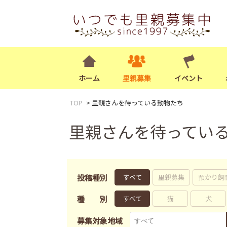
ホーム
里親募集
イベント
TOP
里親さんを待っている動物たち
里親さんを待ってい
投稿種別
すべて
里親募集
預かり飼
種別
すべて
猫
犬
募集対象地域