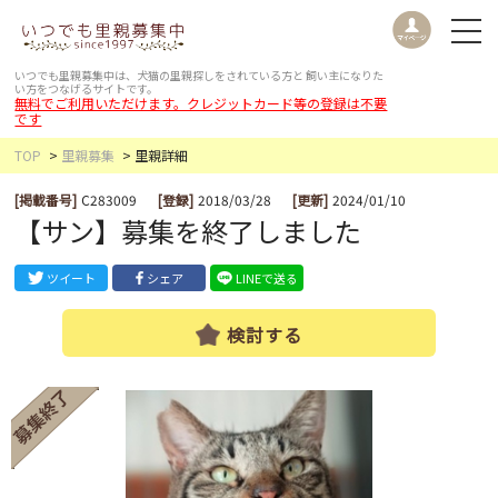
いつでも里親募集中は、犬猫の里親探しをされている方と
飼い主になりた
い方をつなげるサイトです。
無料でご利用いただけます。クレジットカード等の登録は不要
です
TOP
里親募集
里親詳細
[掲載番号]
C283009
[登録]
2018/03/28
[更新]
2024/01/10
【サン】募集を終了しました
ツイート
シェア
LINEで送る
検討する