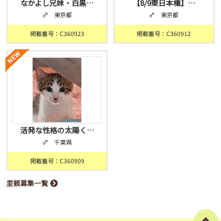
なかよし兄妹・白黒…
【8/9東日本橋】…
♂ 東京都
♂ 東京都
掲載番号：C360923
掲載番号：C360912
活発な性格の太陽く…
♂ 千葉県
掲載番号：C360909
里親募集一覧