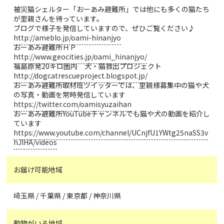
被災猫シェルター「おーあみ避難所」では他にも多くの猫たち
が里親さんを待っています。
ブログで様子を発信していますので、ぜひご覧ください♪
http://ameblo.jp/oami-hinanjyo
おーあみ避難所ＨＰ
http://www.geocities.jp/oami_hinanjyo/
福島原発20キロ圏内 犬・猫救出プロジェクト
http://dogcatrescueproject.blogspot.jp/
おーあみ避難所取材班ツイッターでは、里親様募集中の猫や犬
の写真・動画を常時発信しています
https://twitter.com/oamisyuzaihan
おーあみ避難所YouTubeチャンネルでも猫や犬の動画を紹介し
ています
https://www.youtube.com/channel/UCnjfU1YWtg25naSS3v
hJlHA/videos
お届け可能地域
埼玉県 / 千葉県 / 東京都 / 神奈川県
動物がいる地域