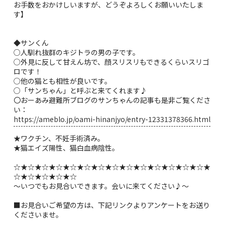
お手数をおかけしいますが、どうぞよろしくお願いいたしま
す】
◆サンくん
○人馴れ抜群のキジトラの男の子です。
○外見に反して甘えん坊で、顔スリスリもできるくらいスリゴ
ロです！
○他の猫とも相性が良いです。
○「サンちゃん」と呼ぶと来てくれます♪
〇おーあみ避難所ブログのサンちゃんの記事も是非ご覧くださ
い：
https://ameblo.jp/oami-hinanjyo/entry-12331378366.html
★ワクチン、不妊手術済み。
★猫エイズ陽性、猫白血病陰性。
☆★☆★☆★☆★☆★☆★☆★☆★☆★☆★☆★☆★☆★☆★
☆★☆★☆★☆★☆
〜いつでもお見合いできます。会いに来てください♪〜
■お見合いご希望の方は、下記リンクよりアンケートをお送り
くださいませ。