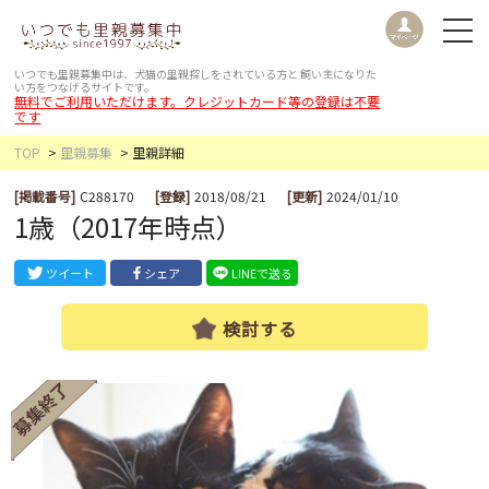
いつでも里親募集中は、犬猫の里親探しをされている方と
飼い主になりた
い方をつなげるサイトです。
無料でご利用いただけます。クレジットカード等の登録は不要
です
TOP
里親募集
里親詳細
[掲載番号]
C288170
[登録]
2018/08/21
[更新]
2024/01/10
1歳（2017年時点）
ツイート
シェア
LINEで送る
検討する