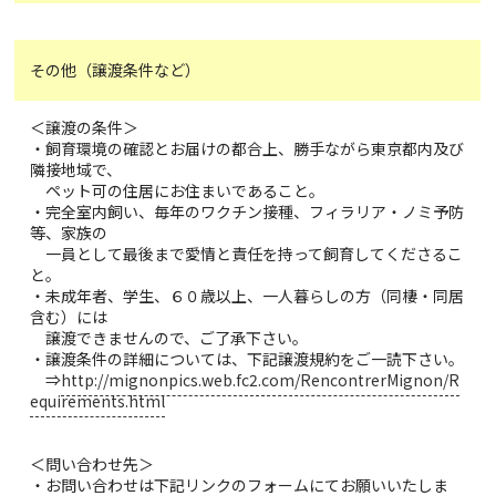
その他（譲渡条件など）
＜譲渡の条件＞
・飼育環境の確認とお届けの都合上、勝手ながら東京都内及び
隣接地域で、
ペット可の住居にお住まいであること。
・完全室内飼い、毎年のワクチン接種、フィラリア・ノミ予防
等、家族の
一員として最後まで愛情と責任を持って飼育してくださるこ
と。
・未成年者、学生、６０歳以上、一人暮らしの方（同棲・同居
含む）には
譲渡できませんので、ご了承下さい。
・譲渡条件の詳細については、下記譲渡規約をご一読下さい。
⇒
http://mignonpics.web.fc2.com/RencontrerMignon/R
equirements.html
＜問い合わせ先＞
・お問い合わせは下記リンクのフォームにてお願いいたしま