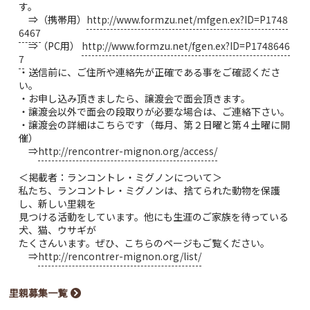
す。
⇒（携帯用）
http://www.formzu.net/mfgen.ex?ID=P1748
6467
⇒（PC用）
http://www.formzu.net/fgen.ex?ID=P1748646
7
・送信前に、ご住所や連絡先が正確である事をご確認くださ
い。
・お申し込み頂きましたら、譲渡会で面会頂きます。
・譲渡会以外で面会の段取りが必要な場合は、ご連絡下さい。
・譲渡会の詳細はこちらです（毎月、第２日曜と第４土曜に開
催）
⇒
http://rencontrer-mignon.org/access/
＜掲載者：ランコントレ・ミグノンについて＞
私たち、ランコントレ・ミグノンは、捨てられた動物を保護
し、新しい里親を
見つける活動をしています。他にも生涯のご家族を待っている
犬、猫、ウサギが
たくさんいます。ぜひ、こちらのページもご覧ください。
⇒
http://rencontrer-mignon.org/list/
里親募集一覧