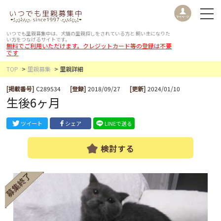
いつでも里親募集中は、犬猫の里親探しをされている方と
飼い主になりた
い方をつなげるサイトです。
無料でご利用いただけます。クレジットカード等の登録は不要
です
TOP
里親募集
里親詳細
[掲載番号]
C289534
[登録]
2018/09/27
[更新]
2024/01/10
生後6ヶ月
ツイート
シェア
LINEで送る
検討する