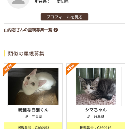
所在県：
愛知県
プロフィールを見る
山内忍さんの里親募集一覧
類似の里親募集
綺麗な白猫くん
シマちゃん
♂ 三重県
♂ 岐阜県
掲載番号：C360953
掲載番号：C360916