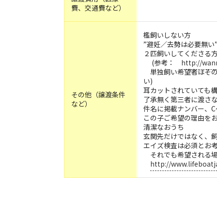
費、交通費など）
檻飼いしない方
”避妊／去勢は必要無い
２匹飼いしてくださる
(参考：
http://wan
単独飼い希望者はその
い)
耳カットされていても
その他（譲渡条件
了承無く第三者に渡さ
など）
件名に掲載ナンバー、C
この子ご希望の理由を
清潔なおうち
玄関先だけではなく、
エイズ検査は必須とお
それでも希望される場
http://www.lifeboat