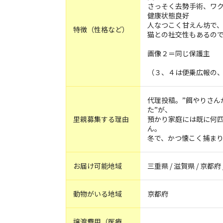
さっそく去勢手術、ワ
健康状態良好
人なつこく甘えん坊で
特徴（性格など）
猫との社交性もあるの
画像２＝同じ保護主
（３、４は便乗広報の、
代理投稿。”餌やりさん
た”が、
里親募集する理由
預かり家庭には既に何
ん。
冬で、かつ懐こく捕ま
お届け可能地域
三重県 / 滋賀県 / 京都府 
動物がいる地域
京都府
譲渡費用（医療