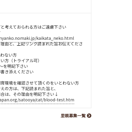
”と考えておられる方はご遠慮下さい
方
nyanko.nomaki.jp/kaikata_neko.html
理由と、上記リンク読まれた旨お伝えくださ
構わない方
ない方（トライアル可）
〜を明記下さい
お書き添えください
飼育環境を確認させて頂くのをいとわない方
考えの方は、下記読まれた旨と、
合は、その理由を明記下さい↓
japan.org/satooya/cat/blood-test.htm
里親募集一覧