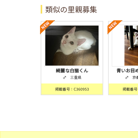
類似の里親募集
綺麗な白猫くん
青いお目
♂ 三重県
♂ 京
掲載番号：C360953
掲載番号：