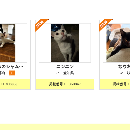
めのシャム…
ニンニン
なな
都府
♂ 愛知県
♂ 
C360868
掲載番号：C360847
掲載番号：C