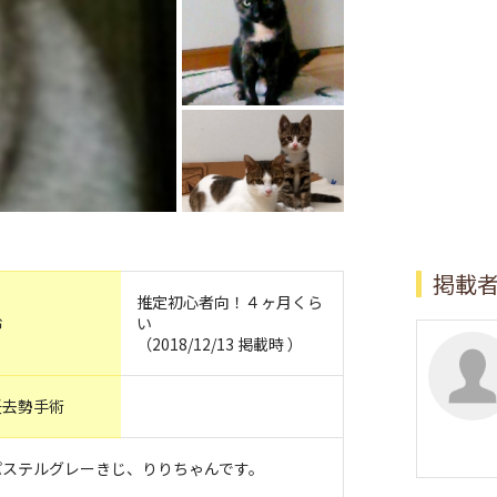
掲載
推定初心者向！４ヶ月くら
齢
い
（2018/12/13 掲載時 ）
妊去勢手術
パステルグレーきじ、りりちゃんです。