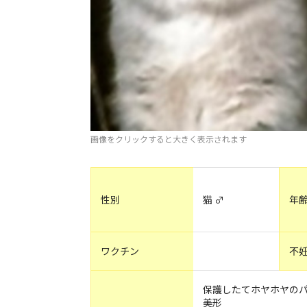
画像をクリックすると大きく表示されます
性別
猫 ♂
年
ワクチン
不
保護したてホヤホヤの
美形