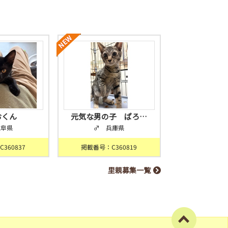
おくん
元気な男の子 ぱろ…
岐阜県
♂ 兵庫県
360837
掲載番号：C360819
里親募集一覧