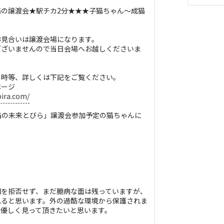
の譲渡会★駅チカ2分★★★子猫ちゃん〜成猫
お見合いは譲渡会場になります。
ざいませんので当日会場へお越しくださいま
日時等、詳しくは下記をご覧ください。
ページ
bira.com/
「猫の未来とびら」譲渡会参加予定の猫ちゃんに
間を拒否せず、まだ臆病な面は残っていますが、
れると思います。外の過酷な環境から保護されま
で優しく見って頂きたいと思います。