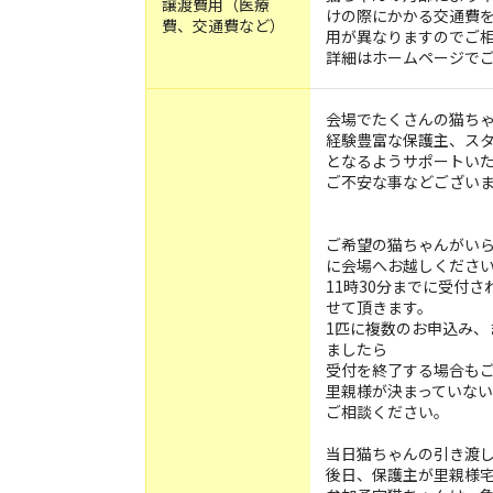
譲渡費用（医療
けの際にかかる交通費
費、交通費など）
用が異なりますのでご
詳細はホームページで
会場でたくさんの猫ち
経験豊富な保護主、ス
となるようサポートい
ご不安な事などござい
ご希望の猫ちゃんがいら
に会場へお越しくださ
11時30分までに受付
せて頂きます。
1匹に複数のお申込み、
ましたら
受付を終了する場合も
里親様が決まっていな
ご相談ください。
当日猫ちゃんの引き渡
後日、保護主が里親様