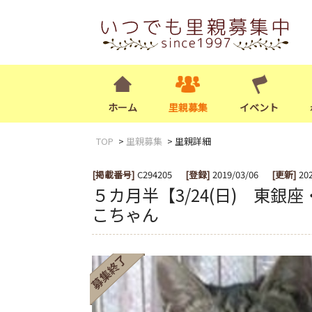
ホーム
里親募集
イベント
TOP
里親募集
里親詳細
[掲載番号]
C294205
[登録]
2019/03/06
[更新]
20
５カ月半【3/24(日) 東
こちゃん