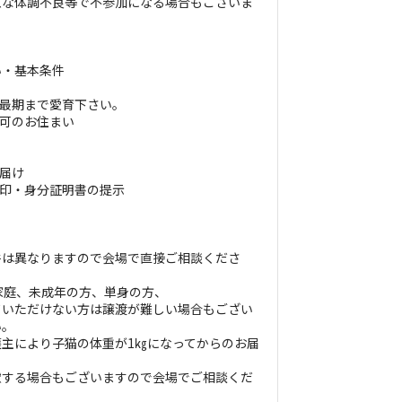
急な体調不良等で不参加になる場合もございま
い・基本条件
生最期まで愛育下さい。
ト可のお住まい
お届け
捺印・身分証明書の提示
件は異なりますので会場で直接ご相談くださ
家庭、未成年の方、単身の方、
ていただけない方は譲渡が難しい場合もござい
い。
主により子猫の体重が1㎏になってからのお届
慮する場合もございますので会場でご相談くだ