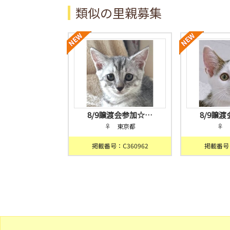
類似の里親募集
8/9譲渡会参加☆…
8/9譲
♀ 東京都
♀ 
掲載番号：C360962
掲載番号：