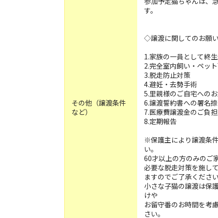
参加予定猫ちゃんは、
す。
◇譲渡に関してのお願
1.家族の一員として終
2.完全室内飼い・ペッ
3.脱走防止対策
4.避妊・去勢手術
5.里親様のご自宅への
その他（譲渡条件
6.譲渡誓約書への署名
など）
7.医療費譲渡金のご負担
8.定期報告
※保護主により譲渡条
い。
60才以上の方のみのご
必要な脱走対策を施し
ますのでご了承くださ
小さな子猫の譲渡は保護
けや
お留守番のお時間を考
さい。