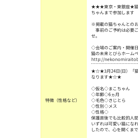
★★★東京・東銀座★猫
ちゃんまで参加します
※掲載の猫ちゃんとの
事前のご予約は必要ご
せ。
◇会場のご案内・開催
猫の未来とびらホーム
http://nekonomiraito
★☆★3月24日(日）
なります★☆★
◇仮名◇まこちゃん
◇年齢◇6ヵ月
特徴（性格など）
◇毛色◇きじとら
◇性別◇メス
◇性格◇
保護直後でも比較的人
いずれは可愛い猫にな
したので、心を開くま