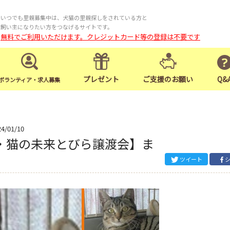
いつでも里親募集中は、犬猫の里親探しをされている方と
飼い主になりたい方をつなげるサイトです。
無料でご利用いただけます。クレジットカード等の登録は不要です
プレゼント
ご支援のお願い
Q&
ボランティア・求人募集
24/01/10
銀座・猫の未来とびら譲渡会】ま
ツイート