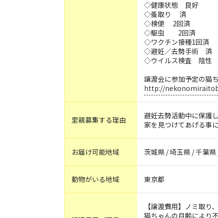
◇健康状態 良好
◇蚤取り 済
◇検便 2回済
◇駆虫 2回済
◇ワクチン接種1回済
◇避妊／去勢手術 済
◇ウイルス検査 陰性
譲渡会に参加予定の猫
http://nekonomiraitob
避妊去勢活動中に保護
里親募集する理由
家を見つけてあげる事
お届け可能地域
茨城県 / 埼玉県 / 千葉県
動物がいる地域
東京都
【譲渡費用】ノミ取り
猫ちゃんの月齢により