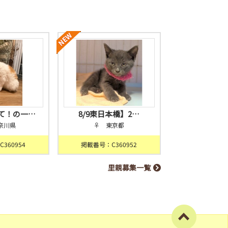
て！の一…
8/9東日本橋】2…
奈川県
♀ 東京都
360954
掲載番号：C360952
里親募集一覧