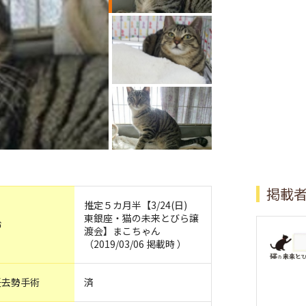
掲載
推定５カ月半【3/24(日)
東銀座・猫の未来とびら譲
齢
渡会】まこちゃん
（2019/03/06 掲載時 ）
妊去勢手術
済