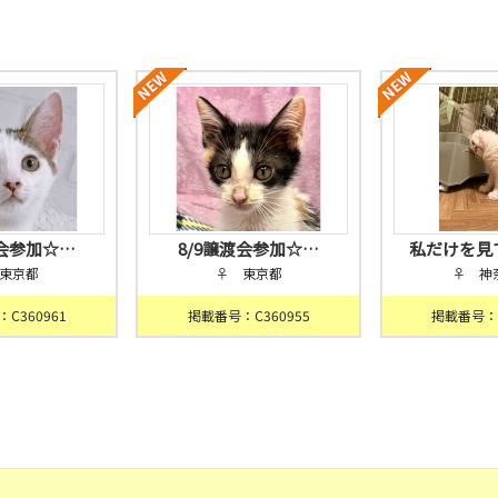
渡会参加☆…
8/9譲渡会参加☆…
私だけを見
東京都
♀ 東京都
♀ 神
C360961
掲載番号：C360955
掲載番号：C