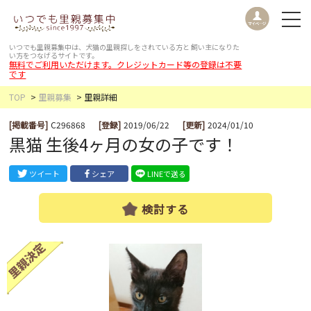
いつでも里親募集中は、犬猫の里親探しをされている方と
飼い主になりた
い方をつなげるサイトです。
無料でご利用いただけます。クレジットカード等の登録は不要
です
TOP
里親募集
里親詳細
[掲載番号]
C296868
[登録]
2019/06/22
[更新]
2024/01/10
黒猫 生後4ヶ月の女の子です！
ツイート
シェア
LINEで送る
検討する