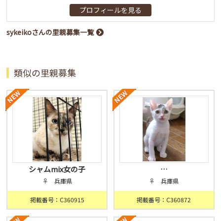
プロフィールを見る
sykeikoさんの里親募集一覧
類似の里親募集
シャムmix女の子
…
♀ 兵庫県
♀ 兵庫県
掲載番号：C360915
掲載番号：C360872