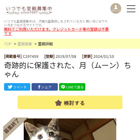
いつでも里親募集中は、犬猫の里親探しをされている方と
飼い主になりた
い方をつなげるサイトです。
無料でご利用いただけます。クレジットカード等の登録は不要
です
TOP
里親募集
里親詳細
[掲載番号]
C297459
[登録]
2019/07/08
[更新]
2024/01/10
奇跡的に保護された、月（ムーン）ち
ゃん
ツイート
シェア
LINEで送る
検討する