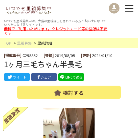
いつでも里親募集中は、犬猫の里親探しをされている方と
飼い主になりた
い方をつなげるサイトです。
無料でご利用いただけます。クレジットカード等の登録は不要
です
TOP
里親募集
里親詳細
[掲載番号]
C298582
[登録]
2019/08/05
[更新]
2024/01/10
1ヶ月三毛ちゃん半長毛
ツイート
シェア
LINEで送る
検討する