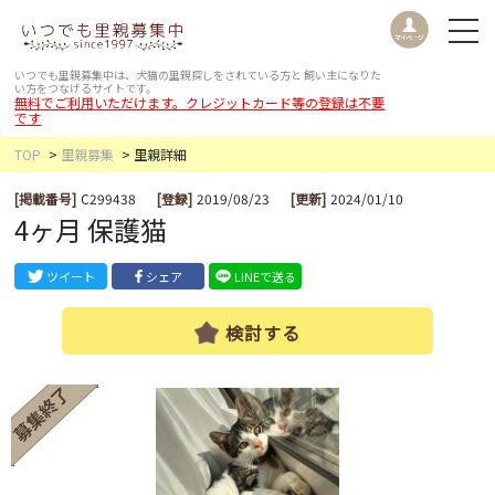
いつでも里親募集中は、犬猫の里親探しをされている方と
飼い主になりた
い方をつなげるサイトです。
無料でご利用いただけます。クレジットカード等の登録は不要
です
TOP
里親募集
里親詳細
[掲載番号]
C299438
[登録]
2019/08/23
[更新]
2024/01/10
4ヶ月 保護猫
ツイート
シェア
LINEで送る
検討する