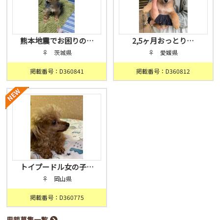
熊本地震でお困りの…
2,5ヶ月おっとり…
♀ 茨城県
♀ 愛媛県
掲載番号：D360841
掲載番号：D360812
トイプードル女の子…
♀ 岡山県
掲載番号：D360775
里親募集一覧