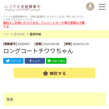
いつでも里親募集中は、犬猫の里親探しをされている方と
飼い主になりた
い方をつなげるサイトです。
無料でご利用いただけます。クレジットカード等の登録は不要
です
TOP
里親募集
里親詳細
[掲載番号]
D300097
[登録]
2019/09/08
[更新]
2024/01/10
ロングコートチワワちゃん
ツイート
シェア
LINEで送る
検討する
性別