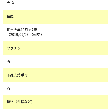
犬 ♀
年齢
推定今年10月で7歳
（2019/09/08 掲載時 ）
ワクチン
済
不妊去勢手術
済
特徴（性格など）