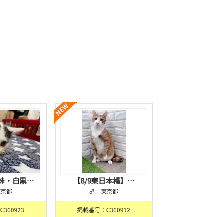
妹・白黒…
【8/9東日本橋】…
東京都
♂ 東京都
360923
掲載番号：C360912