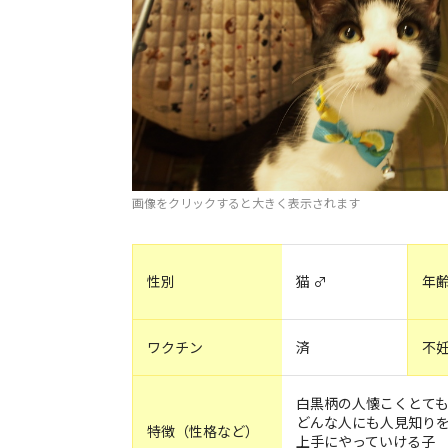
画像をクリックすると大きく表示されます
性別
猫 ♂
年
ワクチン
済
不
白黒柄の人懐こくとて
どんな人にも人見知りを
特徴（性格など）
上手にやっていける子