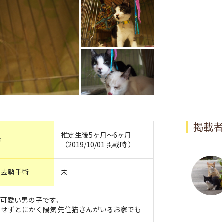
掲載
推定生後5ヶ月〜6ヶ月
齢
（2019/10/01 掲載時 ）
妊去勢手術
未
も可愛い男の子です。
せずとにかく陽気 先住猫さんがいるお家でも