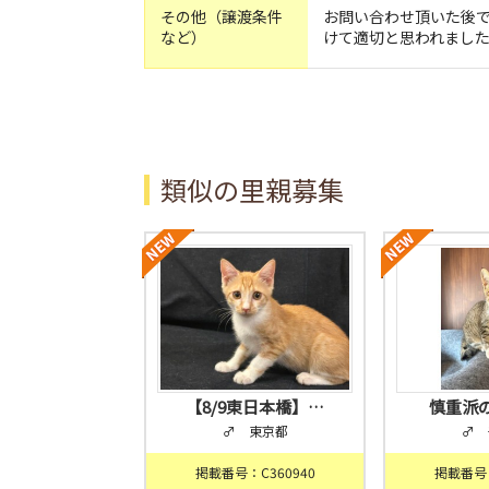
その他（譲渡条件
お問い合わせ頂いた後で
など）
けて適切と思われまし
類似の里親募集
【8/9東日本橋】…
慎重派
♂ 東京都
♂ 
掲載番号：C360940
掲載番号：