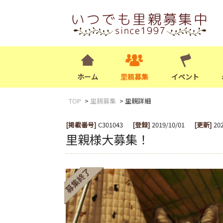
ホーム
里親募集
イベント
TOP
里親募集
里親詳細
[掲載番号]
C301043
[登録]
2019/10/01
[更新]
20
里親様大募集！