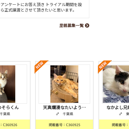
アンケートにお答え頂き トライアル期間を設
たら正式譲渡とさせて頂きたいと思います。
里親募集一覧
のそらくん
天真爛漫なたいよう…
なかよし兄
千葉県
♂ 千葉県
♂ 
C360926
掲載番号：C360925
掲載番号：C