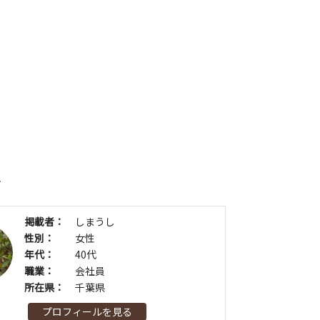
者
掲載者：
しまうし
性別：
女性
年代：
40代
職業：
会社員
所在県：
千葉県
プロフィールを見る