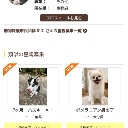
職業：
その他
所在県：
京都府
プロフィールを見る
動物愛護市民団体JCDLさんの里親募集一覧
類似の里親募集
7ヶ月 ハスキー×…
ポメラニアン男の子
♂ 千葉県
♂ 大分県
掲載番号：D360957
掲載番号：D360938