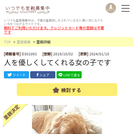
いつでも里親募集中は、犬猫の里親探しをされている方と
飼い主になりた
い方をつなげるサイトです。
無料でご利用いただけます。クレジットカード等の登録は不要
です
TOP
里親募集
里親詳細
[掲載番号]
D301093
[登録]
2019/10/02
[更新]
2024/01/10
人を優しくしてくれる女の子です
ツイート
シェア
LINEで送る
検討する