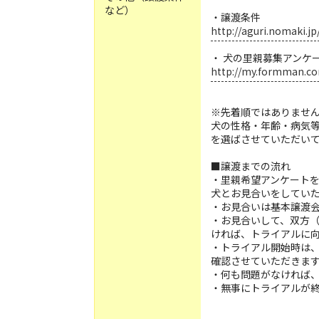
など）
・譲渡条件
http://aguri.nomaki.jp
・ 犬の里親募集アンケ
http://my.formman.c
※先着順ではありませ
犬の性格・年齢・病気
を選ばさせていただい
■譲渡までの流れ
・里親希望アンケート
犬とお見合いをしてい
・お見合いは基本譲渡
・お見合いして、双方
ければ、トライアルに
・トライアル開始時は
確認させていただきま
・何も問題がなければ
・無事にトライアルが