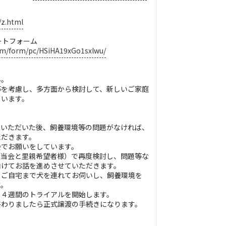
/z.html
ートフォーム
om/form/pc/HSiHA19xGo1sxlwu/
ん。
等を考慮し、多方面から検討して、新しいご家庭
ています。
をいただいた後、飼養環境等の問題がなければ、
ただきます。
会でお願いをしています。
（当会と里親希望者様）で再度検討し、問題等な
向けてお話を進めさせていただきます。
、ご自宅まで犬を連れてお伺いし、飼養環境を
す。
、４週間のトライアルを開始します。
終わりましたら正式譲渡の手続きになります。