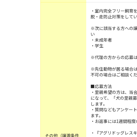
・室内完全フリー飼育
脱・走防止対策をして
※次に該当する方への
い
・未成年者
・学生
※代理の方からの応募
※先住動物が居る場合は
不可の場合はご相談くだ
■応募方法
・里親希望の方は、当会
になって、「犬の里親
します。
・質問などもアンケー
ます。
・お返事には1週間程度
・『アグリドッグレスキ
その他（譲渡条件