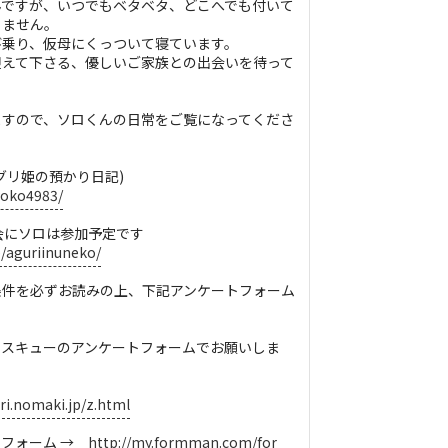
んですが、いつでもベタベタ、どこへでも付いて
りません。
び乗り、仮母にくっついて寝ています。
迎えて下さる、優しいご家族との出会いを待って
ますので、ソロくんの日常をご覧になってくださ
グリ姫の預かり日記)
yoko4983/
会にソロは参加予定です
p/aguriinuneko/
条件を必ずお読みの上、下記アンケートフォーム
レスキューのアンケートフォームでお願いしま
uri.nomaki.jp/z.html
トフォーム →
http://my.formman.com/for