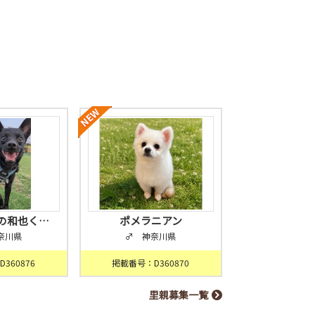
の和也く…
ポメラニアン
奈川県
♂ 神奈川県
360876
掲載番号：D360870
里親募集一覧