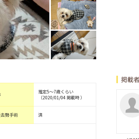
掲載
推定5～7歳くらい
齢
（2020/01/04 掲載時 ）
妊去勢手術
済