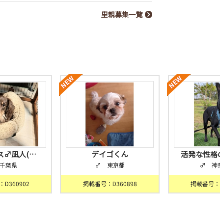
里親募集一覧
ス♂凪人(…
デイゴくん
活発な性格
千葉県
♂ 東京都
♂ 神
D360902
掲載番号：D360898
掲載番号：D