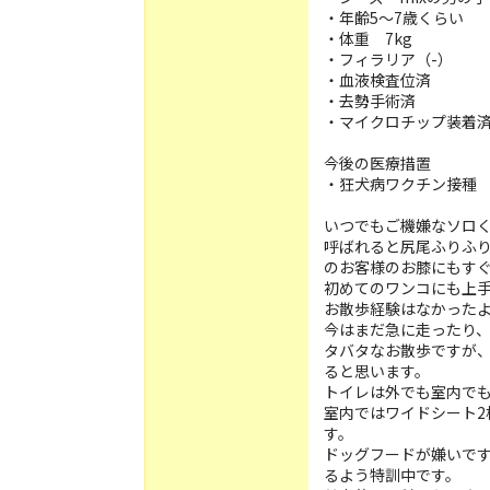
・年齢5～7歳くらい
・体重 7kg
・フィラリア（-）
・血液検査位済
・去勢手術済
・マイクロチップ装着
今後の医療措置
・狂犬病ワクチン接種
いつでもご機嫌なソロ
呼ばれると尻尾ふりふ
のお客様のお膝にもす
初めてのワンコにも上
お散歩経験はなかった
今はまだ急に走ったり
タバタなお散歩ですが
ると思います。
トイレは外でも室内で
室内ではワイドシート2
す。
ドッグフードが嫌いで
るよう特訓中です。