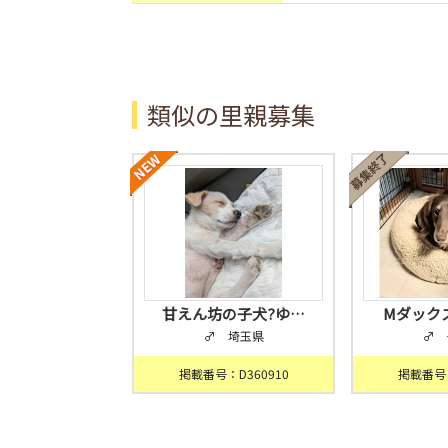
類似の里親募集
甘えん坊の子犬?ゆ…
Mダック
♂ 埼玉県
♂ 
掲載番号：D360910
掲載番号：