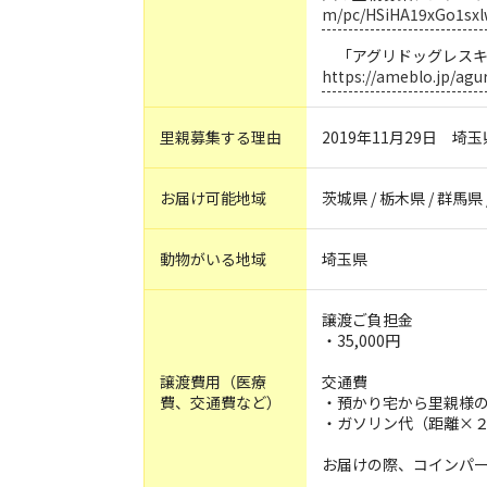
m/pc/HSiHA19xGo1sxl
「アグリドッグレスキ
https://ameblo.jp/agu
里親募集する理由
2019年11月29日 
お届け可能地域
茨城県 / 栃木県 / 群馬県 
動物がいる地域
埼玉県
譲渡ご負担金
・35,000円
譲渡費用（医療
交通費
費、交通費など）
・預かり宅から里親様
・ガソリン代（距離×
お届けの際、コインパ