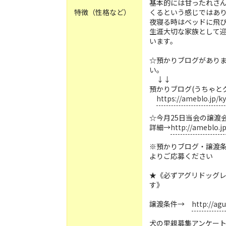
基本的には甘ったれさ
特徴（性格など）
くるという感じではあ
夜寝る時はベッドに飛
生涯大切な家族として
います。
☆預かりブログがあり
い。
↓↓
預かりブログ(うちゃと
https://ameblo.jp/k
☆今月25日当会の譲渡
詳細→
http://ameblo.j
※預かりブログ・譲渡
よりご応募ください
★《必ずアグリドッグ
す》
譲渡条件→
http://ag
犬の里親募集アンケー