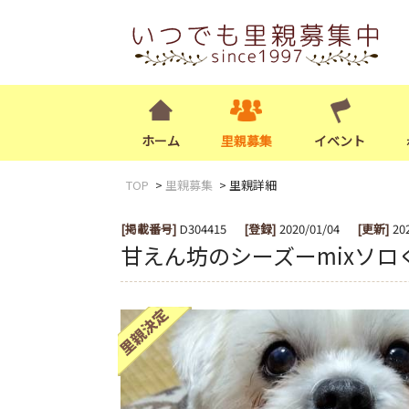
ホーム
里親募集
イベント
TOP
里親募集
里親詳細
[掲載番号]
D304415
[登録]
2020/01/04
[更新]
20
甘えん坊のシーズーmixソロ