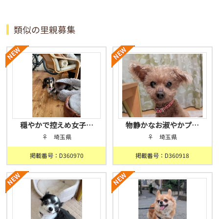
類似の里親募集
穏やかで控えめ女子…
物静かなお淑やかプ…
♀ 埼玉県
♀ 埼玉県
掲載番号：D360970
掲載番号：D360918