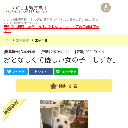
いつでも里親募集中は、犬猫の里親探しをされている方と
飼い主になりた
い方をつなげるサイトです。
無料でご利用いただけます。クレジットカード等の登録は不要
です
TOP
里親募集
里親詳細
[掲載番号]
D304436
[登録]
2020/01/04
[更新]
2024/01/10
おとなしくて優しい女の子「しずか」
ツイート
シェア
LINEで送る
検討する