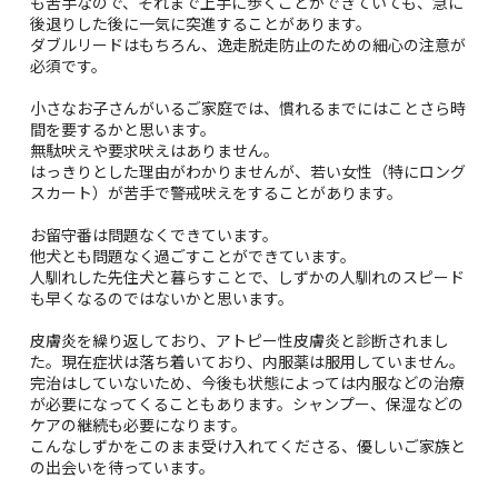
も苦手なので、それまで上手に歩くことができていても、急に
後退りした後に一気に突進することがあります。
ダブルリードはもちろん、逸走脱走防止のための細心の注意が
必須です。
小さなお子さんがいるご家庭では、慣れるまでにはことさら時
間を要するかと思います。
無駄吠えや要求吠えはありません。
はっきりとした理由がわかりませんが、若い女性（特にロング
スカート）が苦手で警戒吠えをすることがあります。
お留守番は問題なくできています。
他犬とも問題なく過ごすことができています。
人馴れした先住犬と暮らすことで、しずかの人馴れのスピード
も早くなるのではないかと思います。
皮膚炎を繰り返しており、アトピー性皮膚炎と診断されまし
た。現在症状は落ち着いており、内服薬は服用していません。
完治はしていないため、今後も状態によっては内服などの治療
が必要になってくることもあります。シャンプー、保湿などの
ケアの継続も必要になります。
こんなしずかをこのまま受け入れてくださる、優しいご家族と
の出会いを待っています。