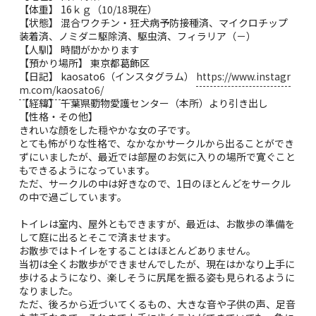
【体重】 16ｋｇ（10/18現在）
【状態】 混合ワクチン・狂犬病予防接種済、マイクロチップ
装着済、ノミダニ駆除済、駆虫済、フィラリア（－）
【人馴】 時間がかかります
【預かり場所】 東京都葛飾区
【日記】 kaosato6（インスタグラム）
https://www.instagr
m.com/kaosato6/
【経緯】 千葉県動物愛護センター（本所）より引き出し
【性格・その他】
きれいな顔をした穏やかな女の子です。
とても怖がりな性格で、なかなかサークルから出ることができ
ずにいましたが、最近では部屋のお気に入りの場所で寛ぐこと
もできるようになっています。
ただ、サークルの中は好きなので、1日のほとんどをサークル
の中で過ごしています。
トイレは室内、屋外ともできますが、最近は、お散歩の準備を
して庭に出るとそこで済ませます。
お散歩ではトイレをすることはほとんどありません。
当初は全くお散歩ができませんでしたが、現在はかなり上手に
歩けるようになり、楽しそうに尻尾を振る姿も見られるように
なりました。
ただ、後ろから近づいてくるもの、大きな音や子供の声、足音