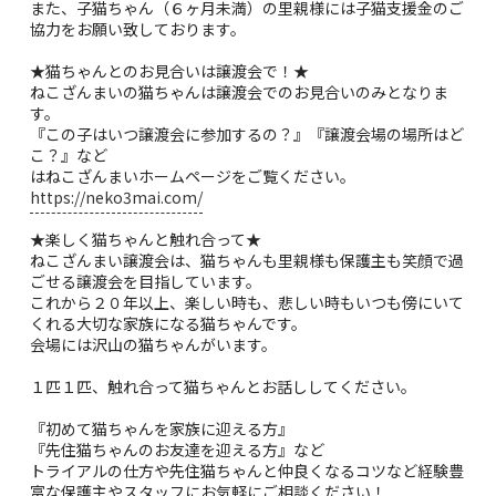
また、子猫ちゃん（６ヶ月未満）の里親様には子猫支援金のご
協力をお願い致しております。
★猫ちゃんとのお見合いは譲渡会で！★
ねこざんまいの猫ちゃんは譲渡会でのお見合いのみとなりま
す。
『この子はいつ譲渡会に参加するの？』『譲渡会場の場所はど
こ？』など
はねこざんまいホームページをご覧ください。
https://neko3mai.com/
★楽しく猫ちゃんと触れ合って★
ねこざんまい譲渡会は、猫ちゃんも里親様も保護主も笑顔で過
ごせる譲渡会を目指しています。
これから２０年以上、楽しい時も、悲しい時もいつも傍にいて
くれる大切な家族になる猫ちゃんです。
会場には沢山の猫ちゃんがいます。
１匹１匹、触れ合って猫ちゃんとお話ししてください。
『初めて猫ちゃんを家族に迎える方』
『先住猫ちゃんのお友達を迎える方』など
トライアルの仕方や先住猫ちゃんと仲良くなるコツなど経験豊
富な保護主やスタッフにお気軽にご相談ください！