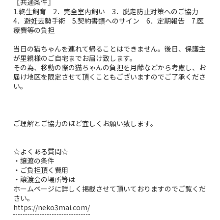
〖共通条件〗
1.終生飼育 2．完全室内飼い 3．脱走防止対策へのご協力
4．避妊去勢手術 5.契約書類へのサイン 6．定期報告 7.医
療費等の負担
当日の猫ちゃんを連れて帰ることはできません。後日、保護主
が里親様のご自宅までお届け致します。
その為、移動の際の猫ちゃんの負担を月齢などから考慮し、お
届け地区を限定させて頂くこともございますのでご了承くださ
い。
ご理解とご協力のほど宜しくお願い致します。
☆よくある質問☆
・譲渡の条件
・ご負担頂く費用
・譲渡会の場所等は
ホームページに詳しく掲載させて頂いておりますのでご覧くだ
さい。
https://neko3mai.com/