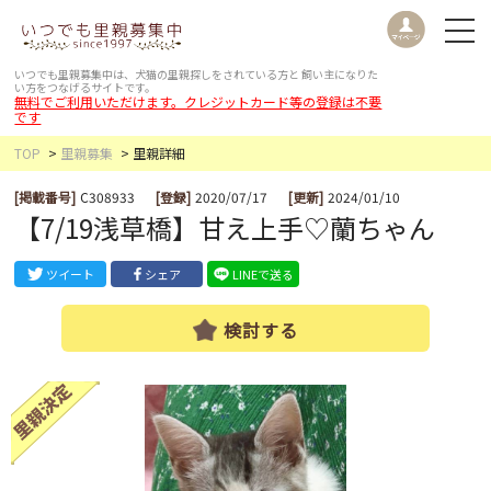
いつでも里親募集中は、犬猫の里親探しをされている方と
飼い主になりた
い方をつなげるサイトです。
無料でご利用いただけます。クレジットカード等の登録は不要
です
TOP
里親募集
里親詳細
[掲載番号]
C308933
[登録]
2020/07/17
[更新]
2024/01/10
【7/19浅草橋】甘え上手♡蘭ちゃん
ツイート
シェア
LINEで送る
検討する