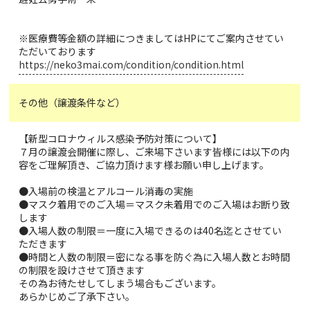
※医療費等金額の詳細につきましてはHPにてご案内させてい
ただいております
https://neko3mai.com/condition/condition.html
その他（譲渡条件など）
【新型コロナウィルス感染予防対策について】
７月の譲渡会開催に際し、ご来場下さいます皆様には以下の内
容をご理解頂き、ご協力頂けます様お願い申し上げます。
●入場前の検温とアルコール消毒の実施
●マスク着用でのご入場＝マスク未着用でのご入場はお断り致
します
●入場人数の制限＝一度に入場できるのは40名迄とさせてい
ただきます
●時間と人数の制限＝密になる事を防ぐ為に入場人数とお時間
の制限を設けさせて頂きます
その為お待たせしてしまう場合もございます。
あらかじめご了承下さい。