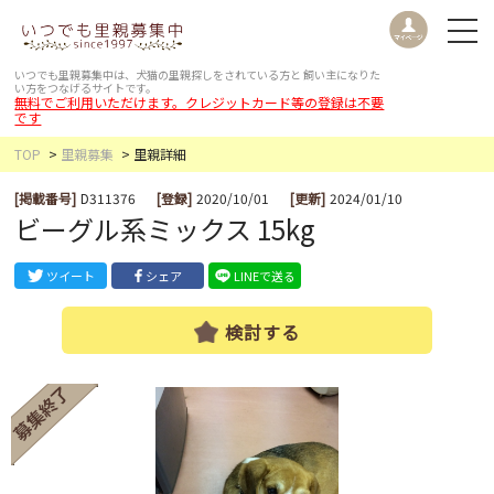
いつでも里親募集中は、犬猫の里親探しをされている方と
飼い主になりた
い方をつなげるサイトです。
無料でご利用いただけます。クレジットカード等の登録は不要
です
TOP
里親募集
里親詳細
[掲載番号]
D311376
[登録]
2020/10/01
[更新]
2024/01/10
ビーグル系ミックス 15kg
ツイート
シェア
LINEで送る
検討する