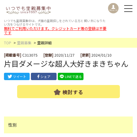
いつでも里親募集中は、犬猫の里親探しをされている方と
飼い主になりた
い方をつなげるサイトです。
無料でご利用いただけます。クレジットカード等の登録は不要
です
TOP
里親募集
里親詳細
[掲載番号]
C313075
[登録]
2020/11/27
[更新]
2024/01/10
片目ダメージな超人大好きまきちゃん
ツイート
シェア
LINEで送る
検討する
性別