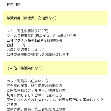
神奈川県
譲渡費用（医療費、交通費など）
ノミ、寄生虫駆除(2200円)
ウィルス検査陰性(猫エイズ、白血病)2530円
三種ワクチン接種1回済み(3300)円)
合計8030円
お届け交通費としまして
公共交通機関の往復代をお願い致します。
その他（譲渡条件など）
ペット可能なお住まいの方
完全室内飼育、終生愛育お約束の方
ご家族皆様にアレルギー、喘息ない方
飼育に関しまして皆様の同意ある方
脱走にはくれぐれも気をつけて、必要な場所に対策施してくだ
さる方
里親詐欺、虐待、第三者転売防止の為