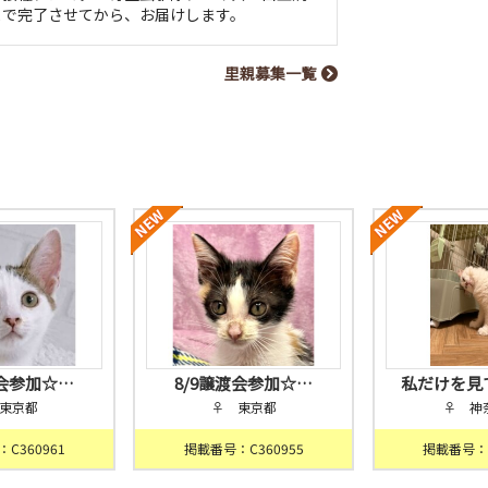
まで完了させてから、お届けします。
里親募集一覧
渡会参加☆…
8/9譲渡会参加☆…
私だけを見
東京都
♀ 東京都
♀ 神
C360961
掲載番号：C360955
掲載番号：C