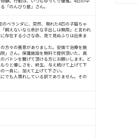
物静。行動は、いつもゆっくり優雅。4匹の中
する「のんびり屋」さん。
、拙宅のベランダに、突然、現れた4匹の子猫ちゃ
、「飼えないなら余計な手出しは無用」と言われ
前に存在する小さな命、見て見ぬふりは出来ま
くの方々の善意がありました。安価で治療を施
病院」さん。保護施設を無料で提供頂いた、眞
意のバトンを繋げて頂ける方にお願いします。ど
温もりと優しさを、終生、与え続けて上げて下
族の一員に、加えて上げて下さい。
誰にでも人慣れしている訳でありません。その