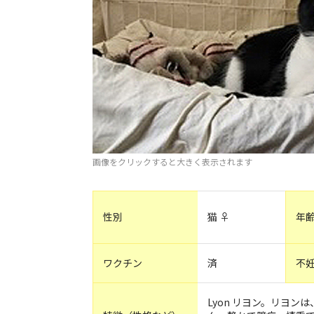
画像をクリックすると大きく表示されます
性別
猫 ♀
年
ワクチン
済
不
Lyon リヨン。リヨン