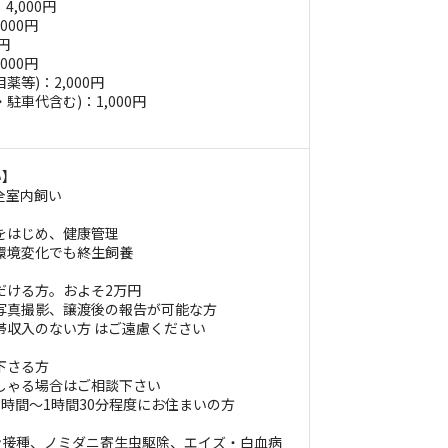
4,000円
000円
円
000円
等)：2,000円
駐車代含む)：1,000円
い】
全室内飼い
種をはじめ、健康管理
の環境変化でも終生飼養
ただける方。およそ2万円
、写真撮影、譲渡後の報告が可能な方
世帯収入のない方 はご遠慮ください
下さる方
っしゃる場合はご相談下さい
1時間～1時間30分程度にお住まいの方
ン接種、ノミダニ寄生虫駆除、エイズ・白血病