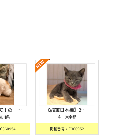
て！の一…
8/9東日本橋】2…
奈川県
♀ 東京都
360954
掲載番号：C360952