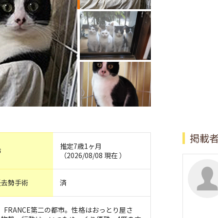
掲載
推定7歳1ヶ月
齢
（2026/08/08 現在 ）
妊去勢手術
済
は、FRANCE第二の都市。性格はおっとり屋さ