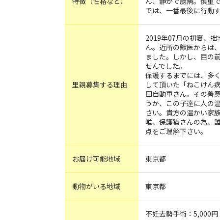
特徴（性格など）
ん、静かで臆病。慎重で
では、一番最後に行動
2019年07月の初夏
ん。近所の獣医からは
ました。しかし、目の
せんでした。
保護するまでには、多
里親募集する理由
して頂いた「ねこけん
田自動車さん。その善
うか、この子達に人の
さい。貴方の温かい家
唯、保護猫さんの為、
点をご理解下さい。
お届け可能地域
東京都
動物がいる地域
東京都
不妊去勢手術：5,000円