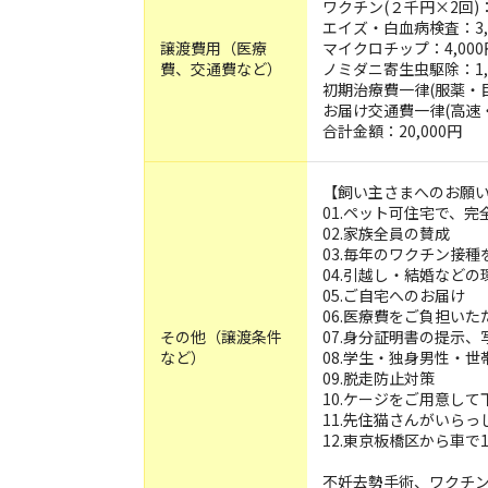
ワクチン(２千円×2回)：
エイズ・白血病検査：3,
譲渡費用（医療
マイクロチップ：4,000
費、交通費など）
ノミダニ寄生虫駆除：1,
初期治療費一律(服薬・目薬
お届け交通費一律(高速・
合計金額：20,000円
【飼い主さまへのお願
01.ペット可住宅で、完
02.家族全員の賛成
03.毎年のワクチン接
04.引越し・結婚など
05.ご自宅へのお届け
06.医療費をご負担い
その他（譲渡条件
07.身分証明書の提示
など）
08.学生・独身男性・
09.脱走防止対策
10.ケージをご用意して
11.先住猫さんがいら
12.東京板橋区から車で
不妊去勢手術、ワクチ