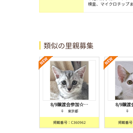
検査、マイクロチップ
類似の里親募集
8/9譲渡会参加☆…
8/9譲
♀ 東京都
♀ 
掲載番号：C360962
掲載番号：