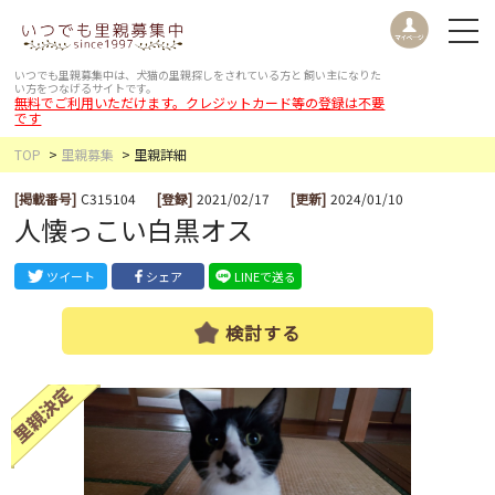
いつでも里親募集中は、犬猫の里親探しをされている方と
飼い主になりた
い方をつなげるサイトです。
無料でご利用いただけます。クレジットカード等の登録は不要
です
TOP
里親募集
里親詳細
[掲載番号]
C315104
[登録]
2021/02/17
[更新]
2024/01/10
人懐っこい白黒オス
ツイート
シェア
LINEで送る
検討する