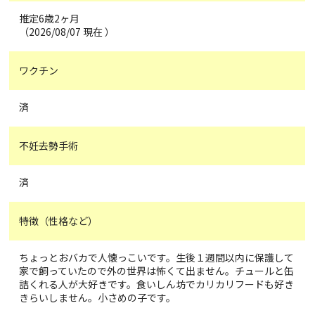
推定6歳2ヶ月
（2026/08/07 現在 ）
ワクチン
済
不妊去勢手術
済
特徴（性格など）
ちょっとおバカで人懐っこいです。生後１週間以内に保護して
家で飼っていたので外の世界は怖くて出ません。チュールと缶
詰くれる人が大好きです。食いしん坊でカリカリフードも好き
きらいしません。小さめの子です。