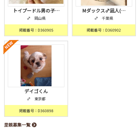
トイプードル男の子…
Mダックス♂凪人(…
♂ 岡山県
♂ 千葉県
掲載番号：D360905
掲載番号：D360902
デイゴくん
♂ 東京都
掲載番号：D360898
里親募集一覧