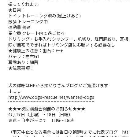
振ってくれます。
★日常：
トイレ トレーニング済み(足上げあり)
散歩 トレーニング中
運動量 普通
留守番 クレート内で過ごせる
トリミング・お手入れ シャンプー、爪切り、肛門腺絞り、耳掃
除が自宅でできればトリミング店にお願いする必要なし
★健康上の注意：歯石：+++
パテラ：左右G1
耳垢あり：細菌
★注意事項：
犬の詳細はHPから預かりさんブログがご覧頂けます
↓↓↓
http://www.dogs-rescue.net/wanted-dogs
★★★次回譲渡会開催のお知らせ★★★
4月 17日（土曜）・18日（日曜）
東京・自由が丘にて 11時～18時
（雨天中止となる場合には当日の朝8時までに代表ブログ
htt