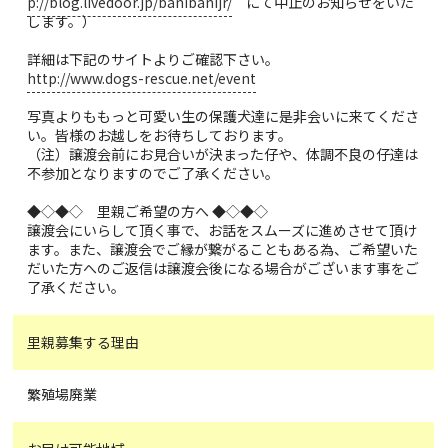
p://blog.livedoor.jp/banibanijr/
にて中止のお知らせをいた
します。）
詳細は下記のサイトよりご確認下さい。
http://www.dogs-rescue.net/event
写真よりももっと可愛い生の保護犬達に是非会いに来てくださ
い。皆様のお越しをお待ちしております。
（注）譲渡会前にお見合いが決まった仔や、体調不良の仔達は
不参加となりますのでご了承ください。
◆◇◆◇ 里親ご希望の方へ ◆◇◆◇
譲渡会にいらして頂く事で、お話をスムーズに進めさせて頂け
ます。また、譲渡会でご縁が繋がることもある為、ご希望いた
だいた方へのご返信は譲渡会後になる場合がございます事をご
了承ください。
里親募集する理由
繁殖場廃業