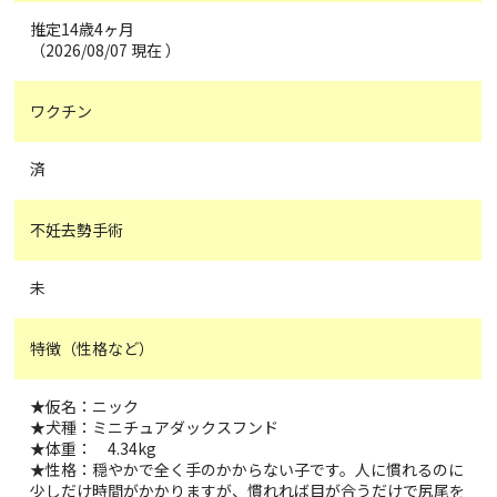
推定14歳4ヶ月
（2026/08/07 現在 ）
ワクチン
済
不妊去勢手術
未
特徴（性格など）
★仮名：ニック
★犬種：ミニチュアダックスフンド
★体重： 4.34kg
★性格：穏やかで全く手のかからない子です。人に慣れるのに
少しだけ時間がかかりますが、慣れれば目が合うだけで尻尾を