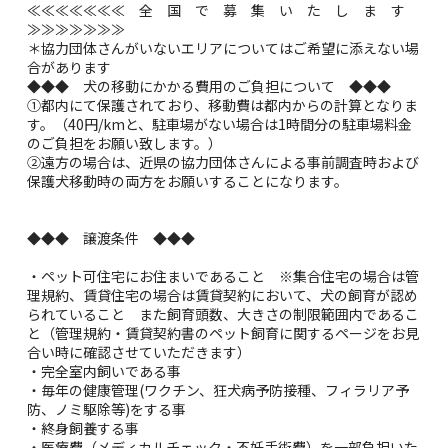
≪≪≪≪≪≪≪ 全 国 で 募 集 い た し ま す
≫≫≫≫≫≫≫
＊協力団体さんがいないエリアについてはご希望に添えない場
合があります
◆◆◆ 犬の移動にかかる費用のご負担について ◆◆◆
①都内にて保護されており、移動費は都内からの計算となりま
す。（40円/kmと、駐車場がない場合は1時間分の駐車場料金
のご負担をお願い致します。）
②遠方の場合は、近県の協力団体さんによる事前調査時および
保護犬移動時の両方をお願いすることになります。
◆◆◆ 譲渡条件 ◆◆◆
・ペット可住宅にお住まいであること ※集合住宅の場合は管
理規約、賃貸住宅の場合は賃貸契約において、犬の飼育が認め
られていること また飼育頭数、大きさの制限範囲内であるこ
と（管理規約・賃貸契約書のペット飼育に関するページをお見
合い時に確認させていただきます）
・完全室内飼いである事
・毎年の健康管理(ワクチン、狂犬病予防接種、フィラリア予
防、ノミ駆除等)をする事
・終身飼養する事
・医療費（メディカルチェック・不妊手術費）を一部負担いた