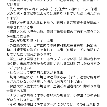
だける事
・先住犬が3匹未満である事（※先住犬が2頭以下でも、保護
犬の性格・健康状態によってはお断りさせていただく場合があ
ります）
・保護犬を迎え入れるにあたり、同居するご家族全員が賛成・
同意されている事
・保護犬とのお見合い時、里親ご希望者様のご自宅へ伺うこと
が可能である事
・室内が整理整頓されている事
・外国籍の方は、日本国内での就労可能な在留資格（特定活
動、技能実習を除く）を有している事（在留カードの確認をさ
せていただく場合があります）
・学生および同棲されているカップルでない事（お問い合わせ
頂く際、未成年の方からのお問い合わせには対応しかねますの
でご了承下さい）
・社会人として安定的な収入がある事
・飼育不可能となった場合は返却する事（また、適切な飼育が
なされていないと判断した場合は当方で引上げます）
・保護犬が５歳未満の場合は、里親ご希望者様の年齢が６０歳
未満である事
・チワワ及び同等に体の小さい犬の場合は、小学生イカの子様
がいらっしゃらない事
・その他前各項目に準ずるケースについては、その都度判断を