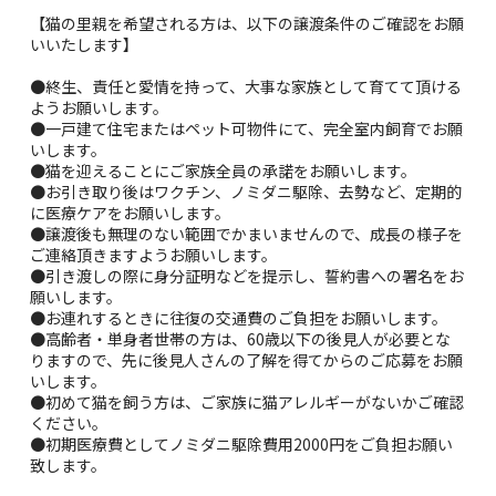
【猫の里親を希望される方は、以下の譲渡条件のご確認をお願
いいたします】
●終生、責任と愛情を持って、大事な家族として育てて頂ける
ようお願いします。
●一戸建て住宅またはペット可物件にて、完全室内飼育でお願
いします。
●猫を迎えることにご家族全員の承諾をお願いします。
●お引き取り後はワクチン、ノミダニ駆除、去勢など、定期的
に医療ケアをお願いします。
●譲渡後も無理のない範囲でかまいませんので、成長の様子を
ご連絡頂きますようお願いします。
●引き渡しの際に身分証明などを提示し、誓約書への署名をお
願いします。
●お連れするときに往復の交通費のご負担をお願いします。
●高齢者・単身者世帯の方は、60歳以下の後見人が必要とな
りますので、先に後見人さんの了解を得てからのご応募をお願
いします。
●初めて猫を飼う方は、ご家族に猫アレルギーがないかご確認
ください。
●初期医療費としてノミダニ駆除費用2000円をご負担お願い
致します。