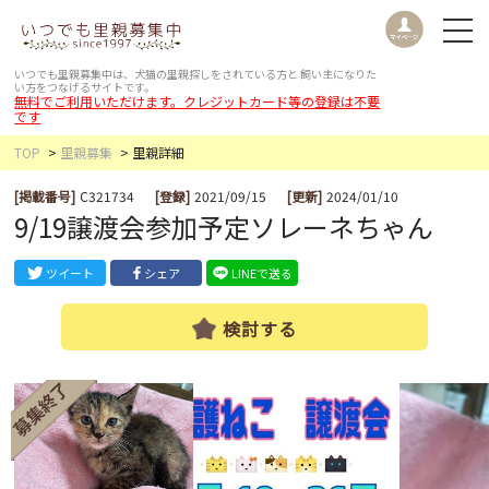
いつでも里親募集中は、犬猫の里親探しをされている方と
飼い主になりた
い方をつなげるサイトです。
無料でご利用いただけます。クレジットカード等の登録は不要
です
TOP
里親募集
里親詳細
[掲載番号]
C321734
[登録]
2021/09/15
[更新]
2024/01/10
9/19譲渡会参加予定ソレーネちゃん
ツイート
シェア
LINEで送る
検討する