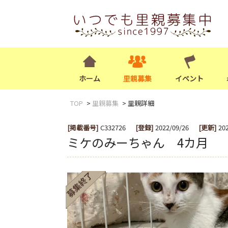
ホーム
里親募集
イベント
TOP
里親募集
里親詳細
[掲載番号]
C332726
[登録]
2022/09/26
[更新]
20
ミケのみーちゃん 4カ月