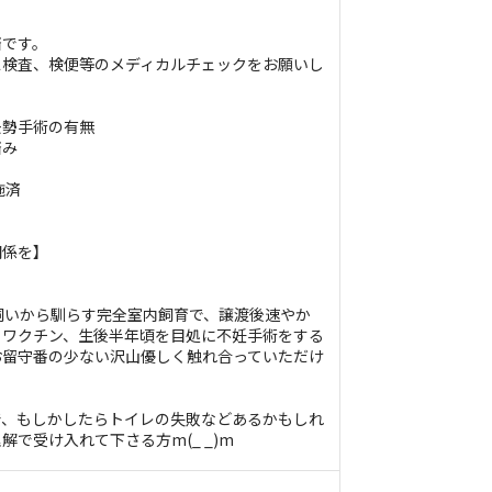
済です。
ス検査、検便等のメディカルチェックをお願いし
去勢手術の有無
済み
施済
関係を】
】
ジ飼いから馴らす完全室内飼育で、譲渡後速やか
、ワクチン、生後半年頃を目処に不妊手術をする
お留守番の少ない沢山優しく触れ合っていただけ
で、もしかしたらトイレの失敗などあるかもしれ
で受け入れて下さる方m(_ _)m