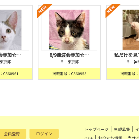
渡会参加☆…
8/9譲渡会参加☆…
私だけを見
東京都
♀ 東京都
♀ 神
C360961
掲載番号：C360955
掲載番号：C
トップページ
里親募集
会員登録
ログイン
Q&A
お役立ち情報
当サ