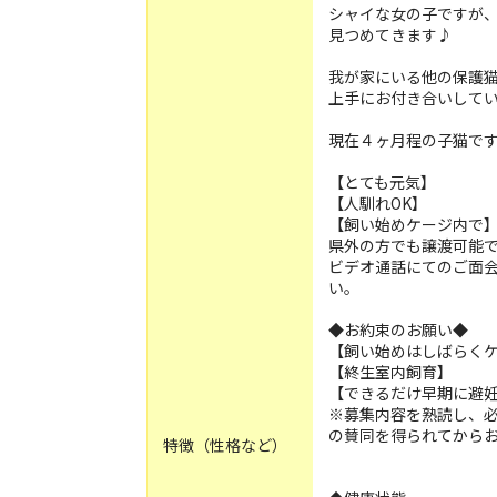
シャイな女の子ですが
見つめてきます♪
我が家にいる他の保護
上手にお付き合いして
現在４ヶ月程の子猫で
【とても元気】
【人馴れOK】
【飼い始めケージ内で
県外の方でも譲渡可能
ビデオ通話にてのご面
い。
◆お約束のお願い◆
【飼い始めはしばらく
【終生室内飼育】
【できるだけ早期に避
※募集内容を熟読し、
の賛同を得られてからお
特徴（性格など）