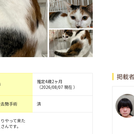
掲載
推定4歳2ヶ月
齢
（2026/08/07 現在 ）
妊去勢手術
済
よりやって来た
人さんです。