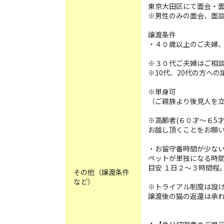
東京大田区にて面会・
※男性のみの面会、面
譲渡条件
・４０歳以上のご夫婦
※３０代ご夫婦はご相
※10代、20代の方へ
※単身可
（ご親族より後見人を
※高齢者(６０才〜６5
お越し頂くことをお願
・お留守番時間が少な
ペットが単独になる時
目安 １日２～３時間程
その他（譲渡条件
など）
※トライアル制度は設
譲渡後の猫の返還は承