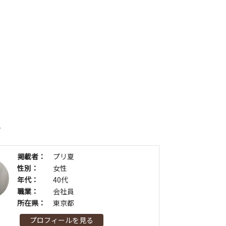
者
掲載者：
プリ夏
性別：
女性
年代：
40代
職業：
会社員
所在県：
東京都
プロフィールを見る