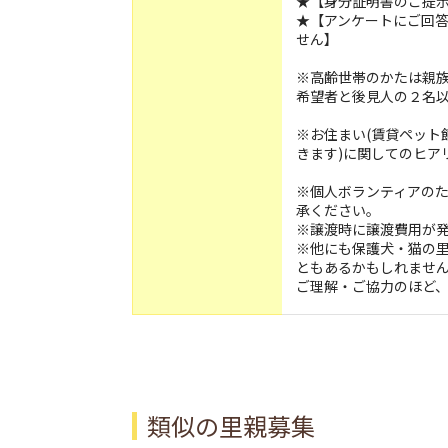
★【身分証明書のご提
★【アンケートにご回
せん】
※高齢世帯のかたは親
希望者と後見人の２名
※お住まい(賃貸ペット
きます)に関してのヒア
※個人ボランティアの
承ください。
※譲渡時に譲渡費用が
※他にも保護犬・猫の
ともあるかもしれませ
ご理解・ご協力のほど
類似の里親募集