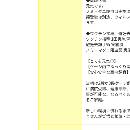
◆健康状態
元気です。
ノミ・ダニ駆虫は実施
譲受後は別途、ウィル
ます。
◆ワクチン接種、避妊
ワクチン接種 1回実施 
避妊去勢手術 実施済
ノミ・マダニ駆虫薬 実
【とても元気◎】
【ケージ内でゆっくり
【安心安全な室内飼育
️当初は2段か3段ケー
に病院受診、健康診断
事が可能な、なるべく
るご家庭。
️新しい環境に慣れるま
ませんが覚悟と根気・理解