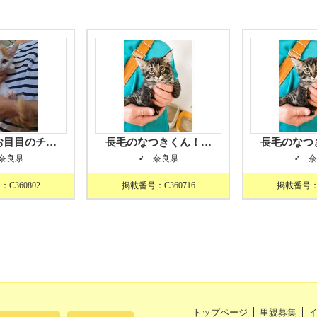
お目目のチ…
長毛のなつきくん！…
長毛のなつ
奈良県
♂ 奈良県
♂ 
C360802
掲載番号：C360716
掲載番号：C
トップページ
里親募集