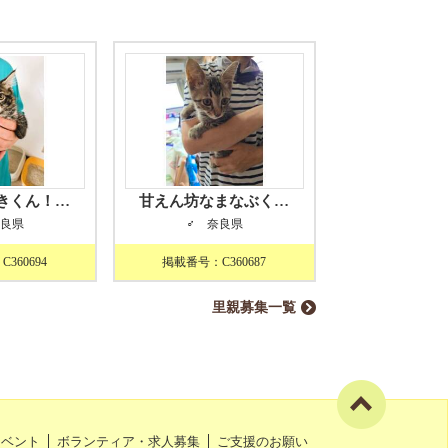
きくん！…
甘えん坊なまなぶく…
奈良県
♂ 奈良県
360694
掲載番号：C360687
里親募集一覧
イベント
ボランティア・求人募集
ご支援のお願い