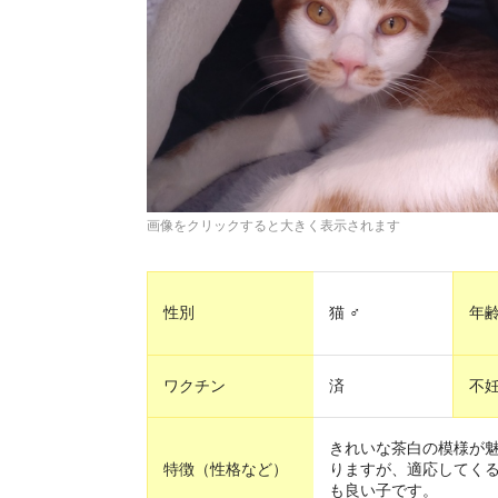
画像をクリックすると大きく表示されます
性別
猫 ♂
年
ワクチン
済
不
きれいな茶白の模様が
特徴（性格など）
りますが、適応してくる
も良い子です。