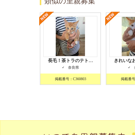
類似の里親募集
長毛！茶トラのテト…
きれいな
♂ 奈良県
♂ 
掲載番号：C360803
掲載番号：