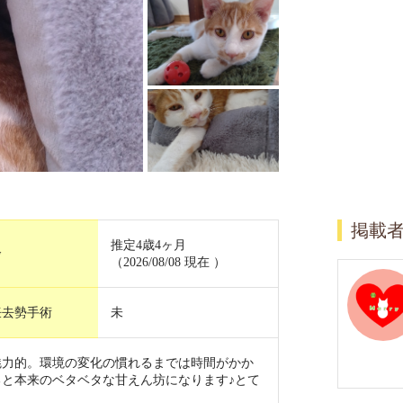
掲載
推定4歳4ヶ月
齢
（2026/08/08 現在 ）
妊去勢手術
未
魅力的。環境の変化の慣れるまでは時間がかか
と本来のベタベタな甘えん坊になります♪とて