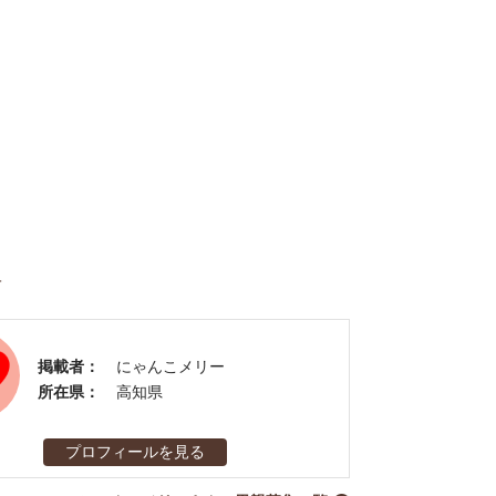
者
掲載者：
にゃんこメリー
所在県：
高知県
プロフィールを見る