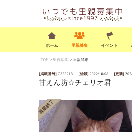
ホーム
里親募集
イベント
TOP
里親募集
里親詳細
[掲載番号]
C333218
[登録]
2022/10/08
[更新]
202
甘えん坊☆チェリオ君