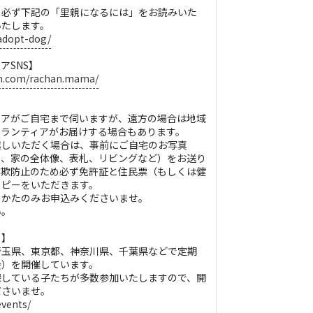
、必ず下記の「里親になるには」をお読みいた
いたします。
/adopt-dog/
アSNS】
am.com/rachan.mama/
ィアがご自宅まで伺いますが、遠方の場合は地域
ボランティアがお届けする場合もあります。
越しいただく場合は、事前にご自宅のお写真
の、家の全体像、表札、リビングなど）をお送り
詐欺防止のため必ず免許証と住民票（もしくは健
コピーをいただきます。
るかたのみお申込みくださいませ。
い。
）】
埼玉県、東京都、神奈川県、千葉県などで定期
会）を開催しています。
探している子たちが多数参加いたしますので、開
ださいませ。
events/