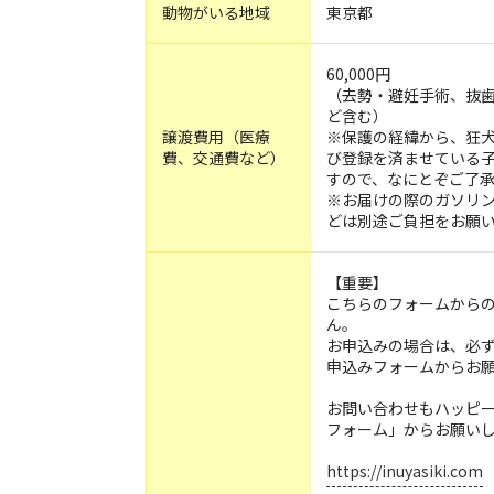
動物がいる地域
東京都
60,000円
（去勢・避妊手術、抜
ど含む）
譲渡費用（医療
※保護の経緯から、狂
費、交通費など）
び登録を済ませている
すので、なにとぞご了
※お届けの際のガソリ
どは別途ご負担をお願
【重要】
こちらのフォームから
ん。
お申込みの場合は、必
申込みフォームからお
お問い合わせもハッピ
フォーム」からお願い
https://inuyasiki.com