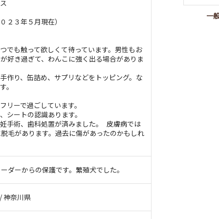
クス
一
２０２３年５月現在）
いつでも触って欲しくて待っています。男性もお
人が好き過ぎて、わんこに強く出る場合がありま
＋手作り、缶詰め、サプリなどをトッピング。な
す。
、フリーで過ごしています。
が、シートの認識あります。
避妊手術、歯科処置が済みました。 皮膚病では
に脱毛があります。過去に傷があったのかもしれ
リーダーからの保護です。繁殖犬でした。
 / 神奈川県