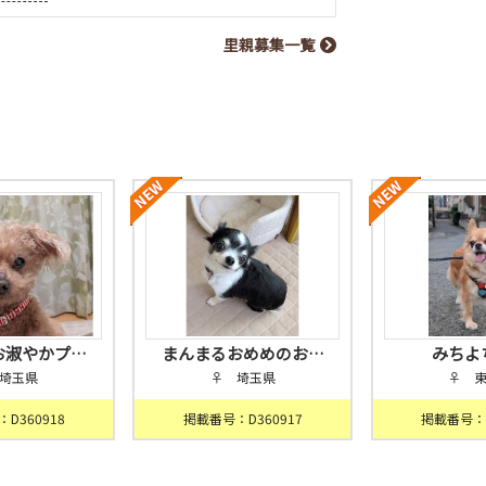
里親募集一覧
お淑やかプ…
まんまるおめめのお…
みちよ
埼玉県
♀ 埼玉県
♀ 
D360918
掲載番号：D360917
掲載番号：D