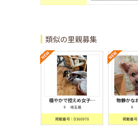
類似の里親募集
穏やかで控えめ女子…
物静かな
♀ 埼玉県
♀ 
掲載番号：D360970
掲載番号：