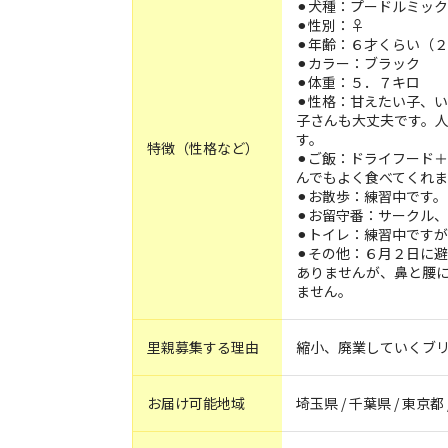
⚫︎犬種：プードルミッ
⚫︎性別：♀
⚫︎年齢：６才くらい（
⚫︎カラー：ブラック
⚫︎体重：５．７キロ
⚫︎性格：甘えたい子、
子さんも大丈夫です。
す。
特徴（性格など）
⚫︎ご飯：ドライフード
んでもよく食べてくれま
⚫︎お散歩：練習中です。
⚫︎お留守番：サークル
⚫︎トイレ：練習中です
⚫︎その他：６月２日に
ありませんが、鼻と腰
ません。
里親募集する理由
縮小、廃業していくブ
お届け可能地域
埼玉県 / 千葉県 / 東京都