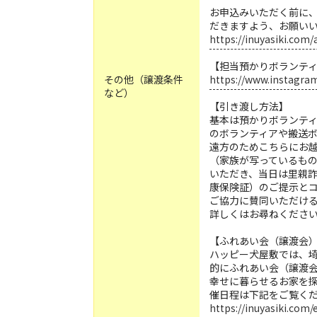
お申込みいただく前に
だきますよう、お願い
https://inuyasiki.com
【担当預かりボランティ
その他（譲渡条件
https://www.instagr
など）
【引き渡し方法】
基本は預かりボランテ
のボランティアや搬送
遠方のためこちらにお
（家族が写っているも
いただき、当日は里親
康保険証）のご提示と
ご協力に賛同いただけ
詳しくはお尋ねくださ
【ふれあい会（譲渡会
ハッピー犬屋敷では、
的にふれあい会（譲渡
幸せに暮らせるお家を
催日程は下記をご覧く
https://inuyasiki.com/