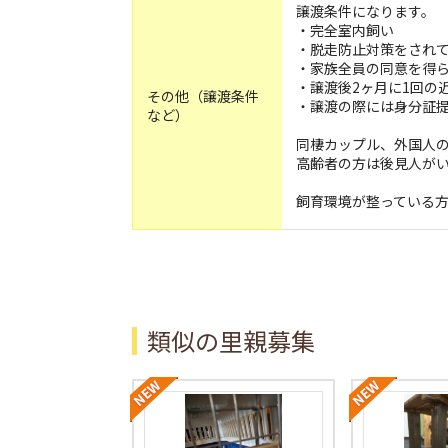
譲渡条件になります。
・完全室内飼い
・脱走防止対策をされ
・家族全員の同意を得
・譲渡後2ヶ月に1回の
その他（譲渡条件
・譲渡の際には身分証
など）
同棲カップル、外国人
高齢者の方は後見人が
飼育環境が整っている
類似の里親募集