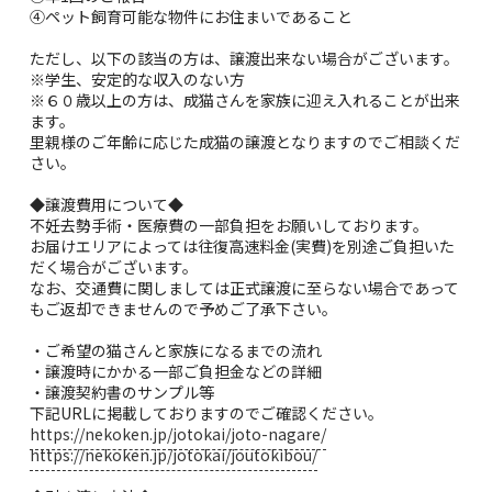
④ペット飼育可能な物件にお住まいであること
ただし、以下の該当の方は、譲渡出来ない場合がございます。
※学生、安定的な収入のない方
※６０歳以上の方は、成猫さんを家族に迎え入れることが出来
ます。
里親様のご年齢に応じた成猫の譲渡となりますのでご相談くだ
さい。
◆譲渡費用について◆
不妊去勢手術・医療費の一部負担をお願いしております。
お届けエリアによっては往復高速料金(実費)を別途ご負担いた
だく場合がございます。
なお、交通費に関しましては正式譲渡に至らない場合であって
もご返却できませんので予めご了承下さい。
・ご希望の猫さんと家族になるまでの流れ
・譲渡時にかかる一部ご負担金などの詳細
・譲渡契約書のサンプル等
下記URLに掲載しておりますのでご確認ください。
https://nekoken.jp/jotokai/joto-nagare/
https://nekoken.jp/jotokai/joutokibou/