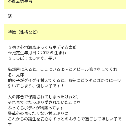
不妊去勢手術
済
特徴（性格など）
☆抱き心地満点ふっくらボディ☆太郎
☆推定生年月日；2018/9 生まれ
☆しっぽ；まっすぐ、長い
猫部屋に入ると、ここにいるよ〜とアピール鳴きをしてくれ
る、太郎
他の子がグイグイ甘えてくると、お先にどうぞとばかりに一歩
引いてしまう、優しい子です！
人の都合で保護されてしまったけれど、
それまではたっぷり愛されていたことを
ふっくらボディが物語ってます
警戒心のまったくない甘えぶりに
これからの猫生を安心なずっとのおうちで過ごしてほしい子で
す