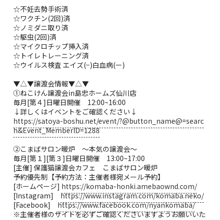
☆不妊去勢手術済
☆ワクチン(2回)済
☆ノミダニ取り済
☆駆虫(2回)済
☆マイクロチップ挿入済
☆トイレトレーニング済
☆ウイルス検査 エイズ(−)白血病(ー)
▼△▼譲渡会情報▼△▼
①ねこけん譲渡会in島忠ホームズ仙川店
毎月[第４]日曜日開催 12:00~16:00
↓詳しくはイベントをご確認ください↓
https://satoya-boshu.net/event/?@button_name@=searc
h&Event_MemberID=1288
②こまばサロン暖炉 ～本気の譲渡会～
毎月[第１][第３]日曜日開催 13:00~17:00
[主催] 保護猫譲渡会カフェ こまばサロン暖炉
予約優先制【予約方法：主催者様宛メール予約】
[ホームページ]
https://komaba-honki.amebaownd.com/
[Instagram]
https://www.instagram.com/komaba.neko/
[Facebook]
https://www.facebook.com/nyankomaba/
※主催者様のサイトを必ずご確認くださいますようお願いいた