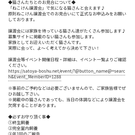
◆猫さんたちとのお見合について◆
「ねこけん譲渡会」で気になる猫さんと会えます♪
原則ねこけん譲渡会でのお見合いにて正式なお申込みをお願い
しております。
譲渡会には家族を待っている猫さん達がたくさん参加します♪
募集サイトに掲載のない猫さんも参加します。
家族としてお迎えいただく猫さんです。
実際に会って、よ～く考えてから決めて下さい！
譲渡会等イベント開催日程・詳細は、イベント一覧よりご確認
ください。
https://satoya-boshu.net/event/?@button_name@=searc
h&Event_MemberID=1288
※事前のご予約などは必要ございませんので、ご家族皆様でぜ
ひお越し下さい。
※掲載中の猫さんであっても、当日の体調などにより譲渡会を
欠席することがあります。
◆必ずお守り頂く事◆
①終生飼養
②完全室内飼養
③年1回のご報告