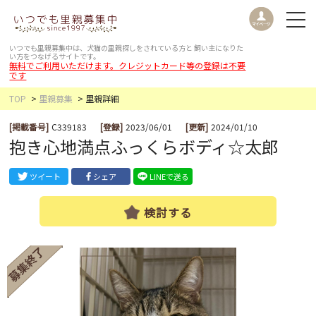
いつでも里親募集中は、犬猫の里親探しをされている方と
飼い主になりた
い方をつなげるサイトです。
無料でご利用いただけます。クレジットカード等の登録は不要
です
TOP
里親募集
里親詳細
[掲載番号]
C339183
[登録]
2023/06/01
[更新]
2024/01/10
抱き心地満点ふっくらボディ☆太郎
ツイート
シェア
LINEで送る
検討する