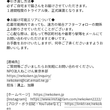
◆引き渡し方法◆
必ずご自宅まで猫さんをお届けさせていただきます。
１週間程度のトライアル後、正式譲渡となります。
◆お届け可能エリアについて◆
応募可能県内であっても、遠方の場合アフターフォローの関係
上お断りさせていただくことがございます。
ご心配な際は、前もって市区町村名や最寄り駅等をメールにて
お問い合わせいただけますと幸いです。
お手数をおかけいたしますが、何卒ご了承くださいますようお
願いいします。
[連絡先]
ご質問等ございましたらお気軽にお問い合わせください。
NPO法人ねこけん東京本部
https://nekoken.jp/inquiry/
nekoken@cat.email.ne.jp
担当：溝上、加藤
[ホームページ]
https://nekoken.jp
[Instagram]
https://www.instagram.com/nekoken2222/
[ブログ・ボラ日記・YouTubeなど]
https://linktr.ee/nekok
en