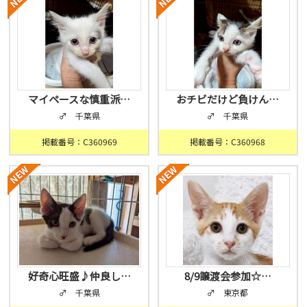
マイペースな慎重派…
おチビだけど負けん…
♂ 千葉県
♂ 千葉県
掲載番号：C360969
掲載番号：C360968
好奇心旺盛♪仲良し…
8/9譲渡会参加☆…
♂ 千葉県
♂ 東京都