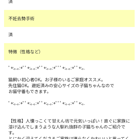
済
不妊去勢手術
済
特徴（性格など）
ﾟ+:｡.｡:+ﾟﾟ+:｡.｡:+ﾟﾟ+:｡.｡:+ﾟﾟﾟ+:｡.｡:+ﾟﾟ+:｡.
猫飼い初心者OK。お子様のいるご家庭オススメ。
先住猫OK。避妊済みの安心サイズの子猫ちゃんなので
お留守番もできます。
ﾟ+:｡.｡:+ﾟﾟ+:｡.｡:+ﾟﾟ+:｡.｡:+ﾟﾟﾟ+:｡.｡:+ﾟﾟ+:｡.
【性格】人懐っこくて甘えん坊で元気いっぱい！直ぐに家族に
溶け込んでしまうような人馴れ抜群の子猫ちゃんのご紹介で
す。
とにかく迎えてくださるご家族は堪らなくかわいいと思ってく