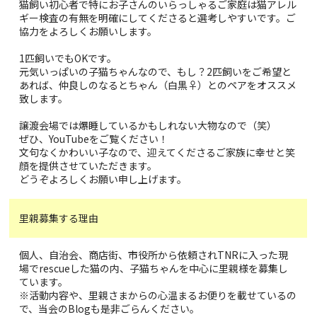
猫飼い初心者で特にお子さんのいらっしゃるご家庭は猫アレル
ギー検査の有無を明確にしてくださると選考しやすいです。ご
協力をよろしくお願いします。
1匹飼いでもOKです。
元気いっぱいの子猫ちゃんなので、もし？2匹飼いをご希望と
あれば、仲良しのなるとちゃん（白黒♀）とのペアをオススメ
致します。
譲渡会場では爆睡しているかもしれない大物なので（笑）
ぜひ、YouTubeをご覧ください！
文句なくかわいい子なので、迎えてくださるご家族に幸せと笑
顔を提供させていただきます。
どうぞよろしくお願い申し上げます。
里親募集する理由
個人、自治会、商店街、市役所から依頼されTNRに入った現
場でrescueした猫の内、子猫ちゃんを中心に里親様を募集し
ています。
※活動内容や、里親さまからの心温まるお便りを載せているの
で、当会のBlogも是非ごらんください。