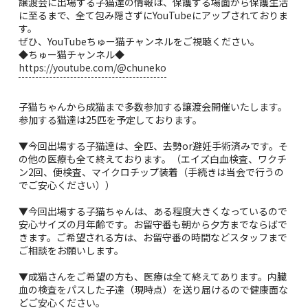
譲渡会に出場する子猫達の情報は、保護する場面から保護生活
に至るまで、全て包み隠さずにYouTubeにアップされておりま
す。
ぜひ、YouTubeちゅー猫チャンネルをご視聴ください。
◆ちゅー猫チャンネル◆
https://youtube.com/@chuneko
子猫ちゃんから成猫まで多数参加する譲渡会開催いたします。
参加する猫達は25匹を予定しております。
▼今回出場する子猫達は、全匹、去勢or避妊手術済みです。そ
の他の医療も全て終えております。（エイズ白血検査、ワクチ
ン2回、便検査、マイクロチップ装着（手続きは当会で行うの
でご安心ください））
▼今回出場する子猫ちゃんは、ある程度大きくなっているので
安心サイズの月年齢です。お留守番も朝から夕方までならばで
きます。ご希望される方は、お留守番の時間などスタッフまで
ご相談をお願いします。
▼成猫さんをご希望の方も、医療は全て終えてあります。内臓
血の検査をパスした子達（現時点）を送り届けるので健康面な
どご安心ください。