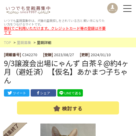
いつでも里親募集中は、犬猫の里親探しをされている方と
飼い主になりた
い方をつなげるサイトです。
無料でご利用いただけます。クレジットカード等の登録は不要
です
TOP
里親募集
里親詳細
[掲載番号]
C342270
[登録]
2023/08/27
[更新]
2024/01/10
9/3譲渡会出場にゃんず 白茶♀@約4ヶ
月（避妊済）【仮名】あかまつ子ちゃ
ん
ツイート
シェア
LINEで送る
検討する