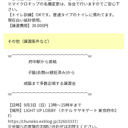
※マイクロチップの名義変更は、当会で行いますのでご安心下
さい。
【トイレ訓練】OKです。普通タイプのトイレに慣れてます。
現在白い紙砂使用。
【譲渡費用】30.000円
その他（譲渡条件など）
୨୧⌒⌒⌒⌒⌒⌒⌒⌒⌒⌒⌒⌒⌒⌒⌒⌒⌒⌒⌒୨୧
府中駅から直結
子猫(去勢or避妊済み)から
成猫まで多数出場する譲渡会
୨୧⌒⌒⌒⌒⌒⌒⌒⌒⌒⌒⌒⌒⌒⌒⌒⌒⌒⌒⌒୨୧
【日時】9月3日（日）13時〜15時半まで
【場所】LIGHT UP LOBBY （ホテル ケヤキゲート 東京府中2
F）
https://chuneko.exblog.jp/32603337/
※会場への直接のお問い合わせはお控えください。