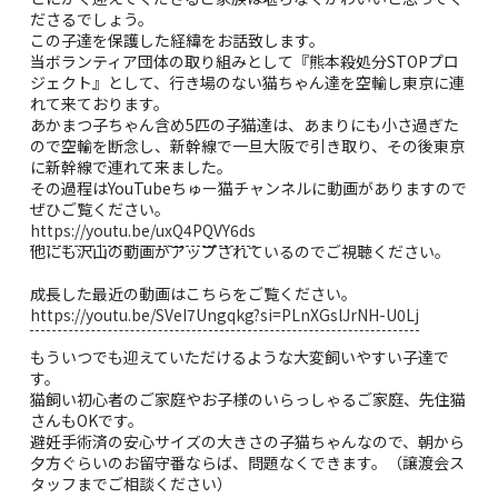
ださるでしょう。
この子達を保護した経緯をお話致します。
当ボランティア団体の取り組みとして『熊本殺処分STOPプロ
ジェクト』として、行き場のない猫ちゃん達を空輸し東京に連
れて来ております。
あかまつ子ちゃん含め5匹の子猫達は、あまりにも小さ過ぎた
ので空輸を断念し、新幹線で一旦大阪で引き取り、その後東京
に新幹線で連れて来ました。
その過程はYouTubeちゅー猫チャンネルに動画がありますので
ぜひご覧ください。
https://youtu.be/uxQ4PQVY6ds
他にも沢山の動画がアップされているのでご視聴ください。
成長した最近の動画はこちらをご覧ください。
https://youtu.be/SVeI7Ungqkg?si=PLnXGslJrNH-U0Lj
もういつでも迎えていただけるような大変飼いやすい子達で
す。
猫飼い初心者のご家庭やお子様のいらっしゃるご家庭、先住猫
さんもOKです。
避妊手術済の安心サイズの大きさの子猫ちゃんなので、朝から
夕方ぐらいのお留守番ならば、問題なくできます。（譲渡会ス
タッフまでご相談ください）