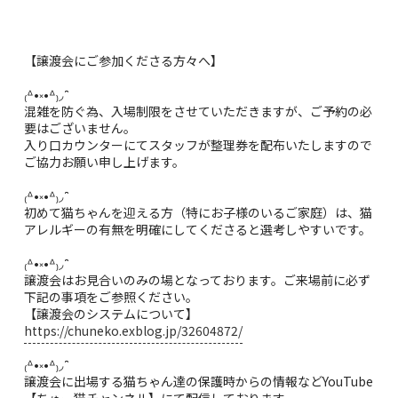
【譲渡会にご参加くださる方々へ】
₍ᐞ•༝•ᐞ₎◞ ̑̑
混雑を防ぐ為、入場制限をさせていただきますが、ご予約の必
要はございません。
入り口カウンターにてスタッフが整理券を配布いたしますので
ご協力お願い申し上げます。
₍ᐞ•༝•ᐞ₎◞ ̑̑
初めて猫ちゃんを迎える方（特にお子様のいるご家庭）は、猫
アレルギーの有無を明確にしてくださると選考しやすいです。
₍ᐞ•༝•ᐞ₎◞ ̑̑
譲渡会はお見合いのみの場となっております。ご来場前に必ず
下記の事項をご参照ください。
【譲渡会のシステムについて】
https://chuneko.exblog.jp/32604872/
₍ᐞ•༝•ᐞ₎◞ ̑̑
譲渡会に出場する猫ちゃん達の保護時からの情報などYouTube
【ちゅー猫チャンネル】にて配信しております。