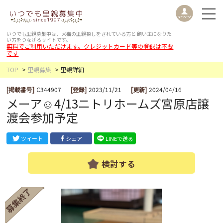
いつでも里親募集中は、犬猫の里親探しをされている方と
飼い主になりた
い方をつなげるサイトです。
無料でご利用いただけます。クレジットカード等の登録は不要
です
TOP
里親募集
里親詳細
[掲載番号]
C344907
[登録]
2023/11/21
[更新]
2024/04/16
メーア☺︎4/13ニトリホームズ宮原店譲
渡会参加予定
ツイート
シェア
LINEで送る
検討する