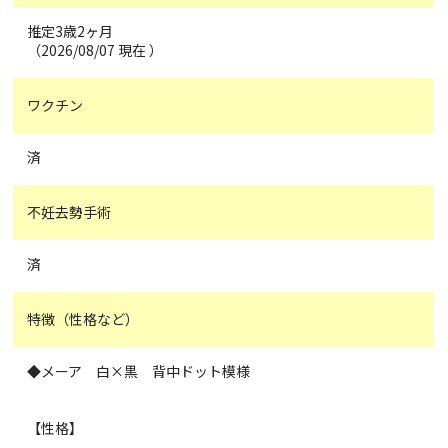
推定3歳2ヶ月
（2026/08/07 現在 ）
ワクチン
済
不妊去勢手術
済
特徴（性格など）
◆メーア 白×黒 背中ドット模様
【性格】