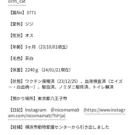
orm_cat
【猫No】3771
【愛称】ジジ
【性別】オス
【年齢】3ヶ月（23/10/01頃生）
【毛色】茶白
【体重】2240ｇ（24/01/21現在）
【状態】ワクチン接種済（23/12/25）、血液検査済（エイズ
－・白血病－）、駆虫済、ノミダニ駆除済、トイレ躾済
【預かり場所】東京都八王子市
【日記】Instagram ＠nicomama9 (
https://www.instagr
am.com/nicomama9/?hl=ja)
【経緯】横浜市動物愛護センターから引き出しました