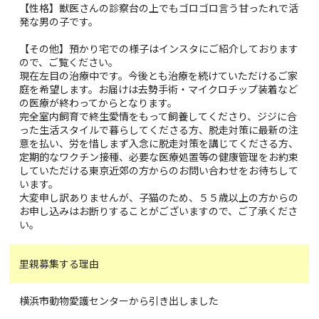
【性格】獣医さんの診察台の上でもゴロゴロ言う甘ったれで活
発な男の子です。
【その他】預かり宅での様子はインスタにご紹介しております
ので、ご覧ください。
現在左目の治療中です。今後とも治療を続けていただけるご家
庭を希望します。お届けは去勢手術・マイクロチップ装着など
の医療が終わってからとなります。
完全室内飼育で終生愛情をもって飼養してくださり、ジジに合
った生活スタイルで暮らしてくださる方、脱走対策に最新の注
意を払い、労を惜しまず入念に脱走対策を講じてくださる方、
定期的なワクチン接種、必要な医療処置等の健康管理をお約束
していただける東京近郊の方からのお問い合わせをお待ちして
います。
大変申し訳ありませんが、子猫のため、５５歳以上の方からの
お申し込みはお断りすることがございますので、ご了承くださ
い。
里親募集する理由
横浜市動物愛護センターから引き出しました