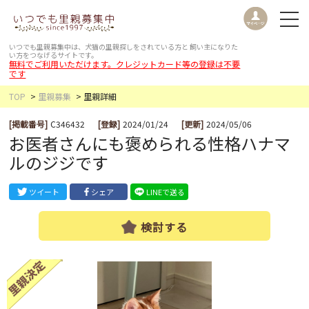
いつでも里親募集中は、犬猫の里親探しをされている方と
飼い主になりた
い方をつなげるサイトです。
無料でご利用いただけます。クレジットカード等の登録は不要
です
TOP
里親募集
里親詳細
[掲載番号]
C346432
[登録]
2024/01/24
[更新]
2024/05/06
お医者さんにも褒められる性格ハナマ
ルのジジです
ツイート
シェア
LINEで送る
検討する