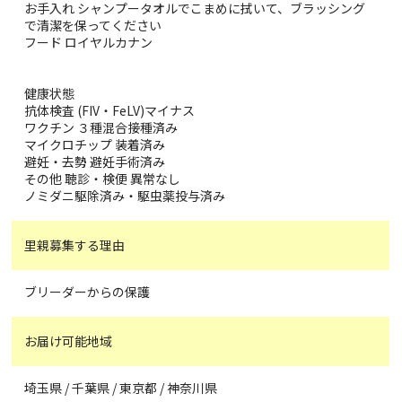
お手入れ シャンプータオルでこまめに拭いて、ブラッシング
で清潔を保ってください
フード ロイヤルカナン
健康状態
抗体検査 (FIV・FeLV)マイナス
ワクチン ３種混合接種済み
マイクロチップ 装着済み
避妊・去勢 避妊手術済み
その他 聴診・検便 異常なし
ノミダニ駆除済み・駆虫薬投与済み
里親募集する理由
ブリーダーからの保護
お届け可能地域
埼玉県 / 千葉県 / 東京都 / 神奈川県