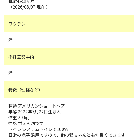
推定4歳0ヶ月
（2026/08/07 現在 ）
ワクチン
済
不妊去勢手術
済
特徴（性格など）
種類 アメリカンショートヘア
年齢 2022年7月22日生まれ
体重 2.7kg
性格 甘えん坊です
トイレ システムトイレで100％
日常の様子 温厚ですので、他の猫ちゃんとも仲良くできます