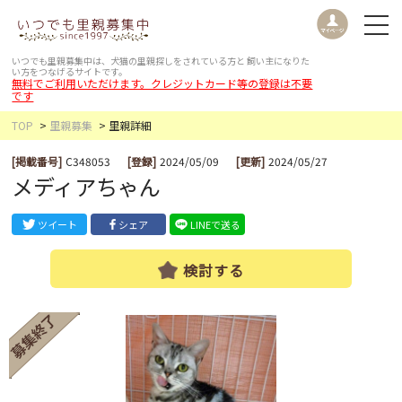
いつでも里親募集中は、犬猫の里親探しをされている方と
飼い主になりた
い方をつなげるサイトです。
無料でご利用いただけます。クレジットカード等の登録は不要
です
TOP
里親募集
里親詳細
[掲載番号]
C348053
[登録]
2024/05/09
[更新]
2024/05/27
メディアちゃん
ツイート
シェア
LINEで送る
検討する