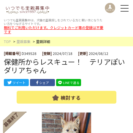
いつでも里親募集中は、犬猫の里親探しをされている方と
飼い主になりた
い方をつなげるサイトです。
無料でご利用いただけます。クレジットカード等の登録は不要
です
TOP
里親募集
里親詳細
[掲載番号]
D349528
[登録]
2024/07/18
[更新]
2024/08/12
保健所からレスキュー！ テリアぽい
ダリアちゃん
ツイート
シェア
LINEで送る
検討する