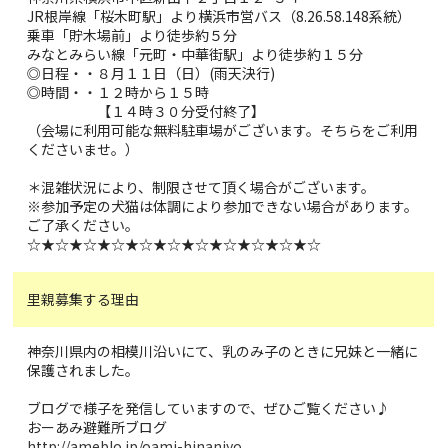
JR根岸線「桜木町駅」より横浜市営バス（8.26.58.148系統）
乗車「貯木場前」より徒歩約５分
みなとみらい線「元町・中華街駅」より徒歩約１５分
◎日程・・８月１１日（日）(雨天決行)
◎時間・・１２時から１５時
【１４時３０分受付終了】
（会場に利用可能な無料駐車場がございます。そちらをご利用
くださいませ。）
＊混雑状況により、制限させて頂く場合がございます。
※参加予定の犬猫は体調により参加できない場合があります。
ご了承ください。
☆★☆★☆★☆★☆★☆★☆★☆★☆★☆★☆
里親募集する理由
神奈川県内の相模川沿いにて、乳のみ子のときに兄妹と一緒に
保護されました。
ブログで様子を発信していますので、ぜひご覧ください♪
おーあみ避難所ブログ
http://ameblo.jp/oami-hinanjyo