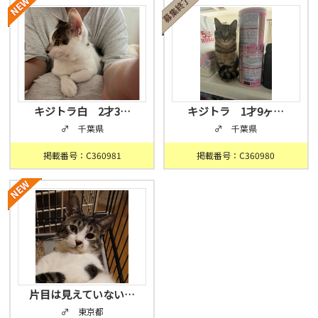
キジトラ白 2才3…
キジトラ 1才9ヶ…
♂ 千葉県
♂ 千葉県
掲載番号：C360981
掲載番号：C360980
片目は見えていない…
♂ 東京都