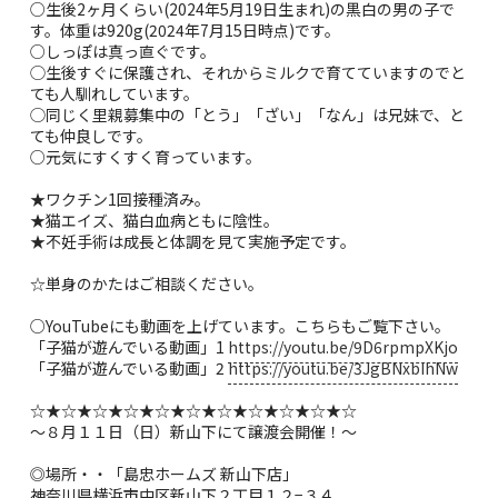
○生後2ヶ月くらい(2024年5月19日生まれ)の黒白の男の子で
す。体重は920g(2024年7月15日時点)です。
○しっぽは真っ直ぐです。
◯生後すぐに保護され、それからミルクで育てていますのでと
ても人馴れしています。
◯同じく里親募集中の「とう」「ざい」「なん」は兄妹で、と
ても仲良しです。
○元気にすくすく育っています。
★ワクチン1回接種済み。
★猫エイズ、猫白血病ともに陰性。
★不妊手術は成長と体調を見て実施予定です。
☆単身のかたはご相談ください。
○YouTubeにも動画を上げています。こちらもご覧下さい。
「子猫が遊んでいる動画」1
https://youtu.be/9D6rpmpXKjo
「子猫が遊んでいる動画」2
https://youtu.be/3JgBNxbIhNw
☆★☆★☆★☆★☆★☆★☆★☆★☆★☆★☆
～８月１１日（日）新山下にて譲渡会開催！～
◎場所・・「島忠ホームズ 新山下店」
神奈川県横浜市中区新山下２丁目１２−３４