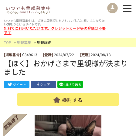
いつでも里親募集中は、犬猫の里親探しをされている方と
飼い主になりた
い方をつなげるサイトです。
無料でご利用いただけます。クレジットカード等の登録は不要
です
TOP
里親募集
里親詳細
[掲載番号]
C349613
[登録]
2024/07/22
[更新]
2024/08/13
【ほく】おかげさまで里親様が決まり
ました
ツイート
シェア
LINEで送る
検討する