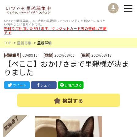
いつでも里親募集中は、犬猫の里親探しをされている方と
飼い主になりた
い方をつなげるサイトです。
無料でご利用いただけます。クレジットカード等の登録は不要
です
TOP
里親募集
里親詳細
[掲載番号]
C349915
[登録]
2024/08/05
[更新]
2024/08/13
【べここ】おかげさまで里親様が決ま
りました
ツイート
シェア
LINEで送る
検討する