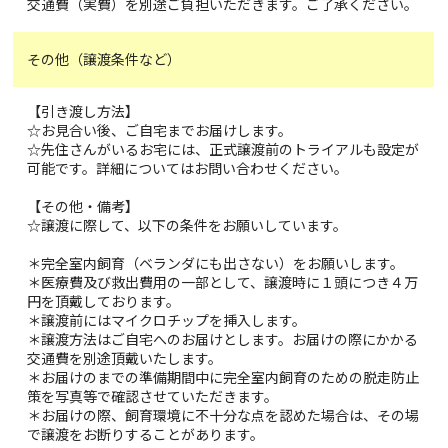
交通費（実費）を別途ご負担いただきます。ご了承ください。
その他（譲渡条件など）
【引き渡し方法】
☆お見合い後、ご自宅までお届けします。
☆先住さんがいるお宅には、正式譲渡前のトライアルも設定が
可能です。詳細についてはお問い合わせください。
【その他・備考】
☆譲渡に際して、以下の条件をお願いしています。
＊完全室内飼育（ベランダにも出さない）をお願いします。
＊医療費及び救出費用の一部として、譲渡時に１頭につき４万
円を頂戴しております。
＊譲渡前にはマイクロチップを挿入します。
＊譲渡方法はご自宅へのお届けとします。お届けの際にかかる
交通費を別途頂戴いたします。
＊お届けのまでの準備期間中に完全室内飼育のための脱走防止
策を写真等で確認させていただきます。
＊お届けの際、飼育環境に不十分な点を認めた場合は、その場
で譲渡をお断りすることがあります。