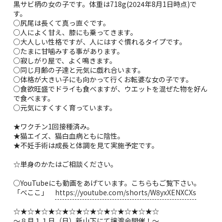
黒サビ柄の女の子です。体重は718g(2024年8月1日時点)で
す。
○尻尾は長くて真っ直ぐです。
○人によく甘え、膝にも乗ってきます。
○大人しい性格ですが、人にはすぐ慣れるタイプです。
○たまに甘噛みする事があります。
○寂しがり屋で、よく鳴きます。
○同じ月齢の子達と元気に戯れ合います。
○体格が大きい子にも向かって行くお転婆な女の子です。
○食欲旺盛でドライも食べますが、ウエットを混ぜた物を好ん
で食べます。
○元気にすくすく育っています。
★ワクチン1回接種済み。
★猫エイズ、猫白血病ともに陰性。
★不妊手術は成長と体調を見て実施予定です。
☆単身のかたはご相談ください。
○YouTubeにも動画をあげています。こちらもご覧下さい。
「べここ」
https://youtube.com/shorts/W8yxXENXCXs
☆★☆★☆★☆★☆★☆★☆★☆★☆★☆★☆
～８月１１日（日）新山下にて譲渡会開催！～