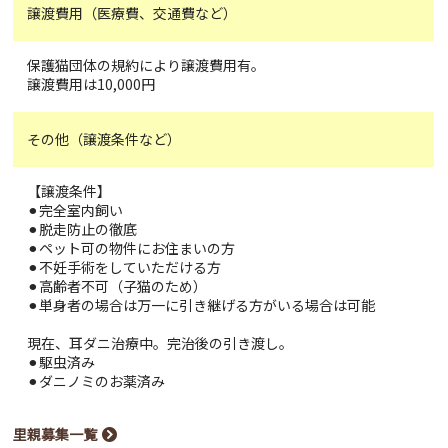
譲渡費用（医療費、交通費など）
保護猫団体の規約により譲渡費用有。
譲渡費用は10,000円
その他（譲渡条件など）
【譲渡条件】
⚫︎完全室内飼い
⚫︎脱走防止の徹底
⚫︎ペット可の物件にお住まいの方
⚫︎不妊手術をしていただける方
⚫︎高齢者不可（子猫のため）
⚫︎単身者の場合は万一に引き継げる方がいる場合は可能
現在、耳ダニ治療中。完治後の引き渡し。
⚫︎駆虫済み
⚫︎ダニノミのお薬済み
里親募集一覧