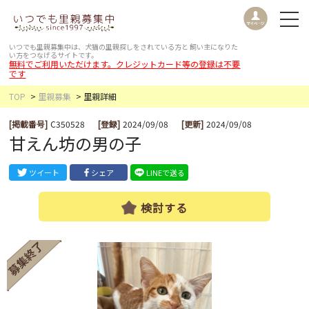
いつでも里親募集中は、犬猫の里親探しをされている方と
飼い主になりた
い方をつなげるサイトです。
無料でご利用いただけます。クレジットカード等の登録は不要
です
TOP
里親募集
里親詳細
[掲載番号]
C350528
[登録]
2024/09/08
[更新]
2024/09/08
甘えん坊の男の子
ツイート
シェア
LINEで送る
検討する