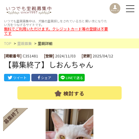
いつでも里親募集中は、犬猫の里親探しをされている方と
飼い主になりた
い方をつなげるサイトです。
無料でご利用いただけます。クレジットカード等の登録は不要
です
TOP
里親募集
里親詳細
[掲載番号]
C351481
[登録]
2024/11/03
[更新]
2025/04/12
【募集終了】しおんちゃん
ツイート
シェア
LINEで送る
検討する