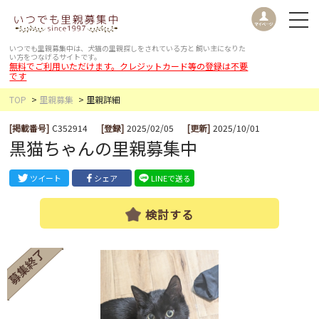
いつでも里親募集中は、犬猫の里親探しをされている方と
飼い主になりた
い方をつなげるサイトです。
無料でご利用いただけます。クレジットカード等の登録は不要
です
TOP
里親募集
里親詳細
[掲載番号]
C352914
[登録]
2025/02/05
[更新]
2025/10/01
黒猫ちゃんの里親募集中
ツイート
シェア
LINEで送る
検討する