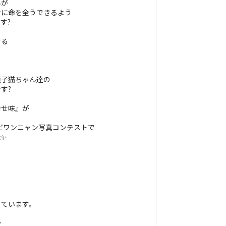
んが
せに命を全うできるよう
す?
せる
護子猫ちゃん達の
す?
幸せ味』が
いだワンニャン写真コンテストで
た✨
しています。
や