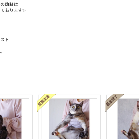
長の軌跡は
しております✨
リスト
す。