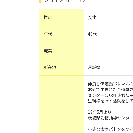
性別
女性
年代
40代
職業
所在地
茨城県
仲良し保護猫12にゃん
お外で生まれたり遺棄
センターに収容された
里親様を探す活動をし
18年5月より
茨城県動物指導センタ
小さな命のバトンをつ