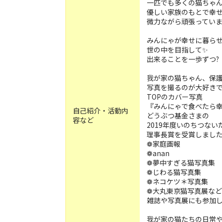
一匹でも多くの猫ちゃ
優しい家族のもとで幸
微力ながら頑張っていま
みんにゃが幸せに暮ら
世の中を目指して✨
出来ることを一歩ずつ?
我が家の猫ちゃん、保
写真を撮るのが大好きで
TOPのカバー写真
『みんにゃで食べたら
自己紹介・活動内
どうぶつ基金さまの
容など
2019年度いのちつな
理事長賞を受賞しまし
❁家庭画報
❁anan
❁夢中すぎる猫写真集
❁じわる猫写真集
❁ネコケツ＊写真集
❁大丸東京猫写真展など
雑誌や写真展にも参加
我が家の猫たちの日常