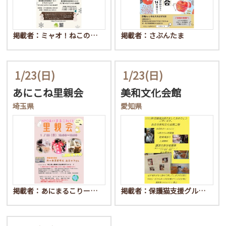
掲載者：ミャオ！ねこの…
掲載者：さぶんたま
1/23
(日)
1/23
(日)
あにこね里親会
美和文化会館
埼玉県
愛知県
掲載者：あにまるこりー…
掲載者：保護猫支援グル…