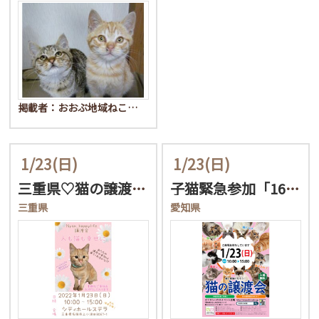
掲載者：おおぶ地域ねこ…
1/23
(日)
1/23
(日)
三重県♡猫の譲渡会♡
子猫緊急参加「16匹のね…
三重県
愛知県