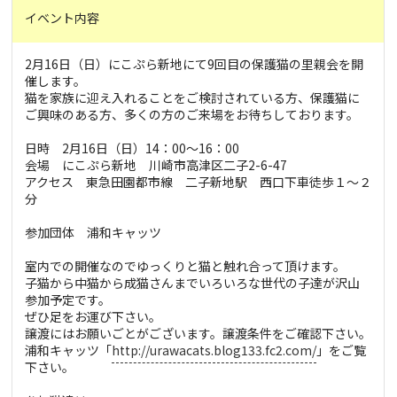
イベント内容
2月16日（日）にこぷら新地にて9回目の保護猫の里親会を開
催します。
猫を家族に迎え入れることをご検討されている方、保護猫に
ご興味のある方、多くの方のご来場をお待ちしております。
日時 2月16日（日）14：00〜16：00
会場 にこぷら新地 川崎市高津区二子2-6-47
アクセス 東急田園都市線 二子新地駅 西口下車徒歩１～２
分
参加団体 浦和キャッツ
室内での開催なのでゆっくりと猫と触れ合って頂けます。
子猫から中猫から成猫さんまでいろいろな世代の子達が沢山
参加予定です。
ぜひ足をお運び下さい。
譲渡にはお願いごとがございます。譲渡条件をご確認下さい。
浦和キャッツ「
http://urawacats.blog133.fc2.com/
」をご覧
下さい。